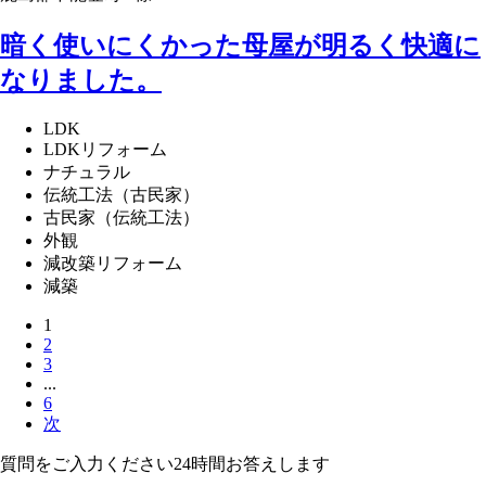
暗く使いにくかった母屋が明るく快適に
なりました。
LDK
LDKリフォーム
ナチュラル
伝統工法（古民家）
古民家（伝統工法）
外観
減改築リフォーム
減築
1
2
3
...
6
次
質問をご入力ください
24
時間お答えします