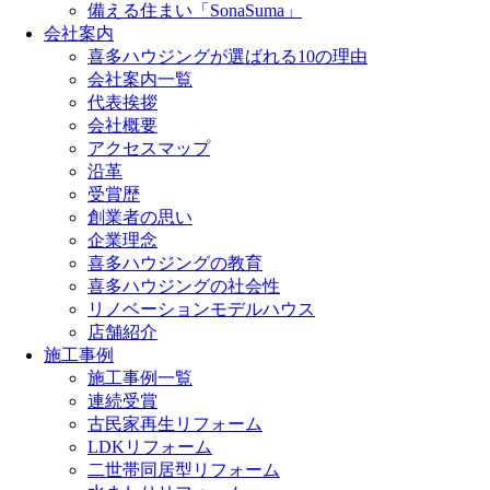
備える住まい「SonaSuma」
会社案内
喜多ハウジングが選ばれる10の理由
会社案内一覧
代表挨拶
会社概要
アクセスマップ
沿革
受賞歴
創業者の思い
企業理念
喜多ハウジングの教育
喜多ハウジングの社会性
リノベーションモデルハウス
店舗紹介
施工事例
施工事例一覧
連続受賞
古民家再生リフォーム
LDKリフォーム
二世帯同居型リフォーム