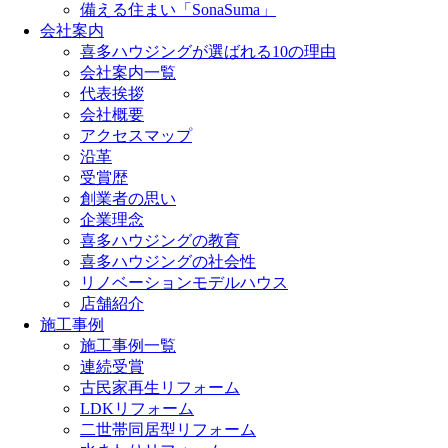
備える住まい「SonaSuma」
会社案内
喜多ハウジングが選ばれる10の理由
会社案内一覧
代表挨拶
会社概要
アクセスマップ
沿革
受賞歴
創業者の思い
企業理念
喜多ハウジングの教育
喜多ハウジングの社会性
リノベーションモデルハウス
店舗紹介
施工事例
施工事例一覧
連続受賞
古民家再生リフォーム
LDKリフォーム
二世帯同居型リフォーム