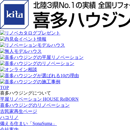
TOP
喜多ハウジングについて
平屋リノベーション HOUSE ReBORN
喜多ハウジングのリノベーション
古民家再生ページ
ハコリノ
備える住まい「SonaSuma」
会社案内