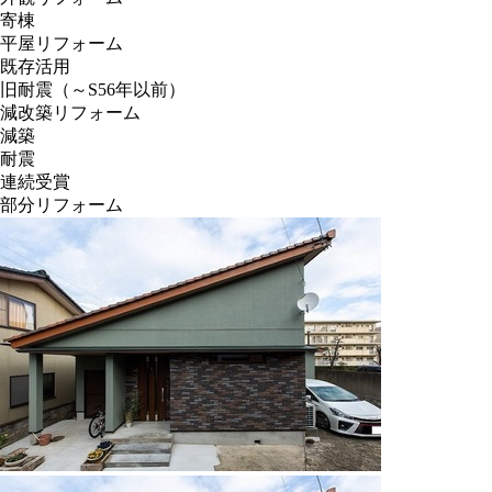
寄棟
平屋リフォーム
既存活用
旧耐震（～S56年以前）
減改築リフォーム
減築
耐震
連続受賞
部分リフォーム