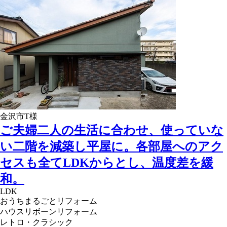
金沢市T様
ご夫婦二人の生活に合わせ、使っていな
い二階を減築し平屋に。各部屋へのアク
セスも全てLDKからとし、温度差を緩
和。
LDK
おうちまるごとリフォーム
ハウスリボーンリフォーム
レトロ・クラシック