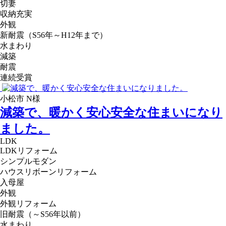
切妻
収納充実
外観
新耐震（S56年～H12年まで）
水まわり
減築
耐震
連続受賞
小松市 N様
減築で、暖かく安心安全な住まいになり
ました。
LDK
LDKリフォーム
シンプルモダン
ハウスリボーンリフォーム
入母屋
外観
外観リフォーム
旧耐震（～S56年以前）
水まわり