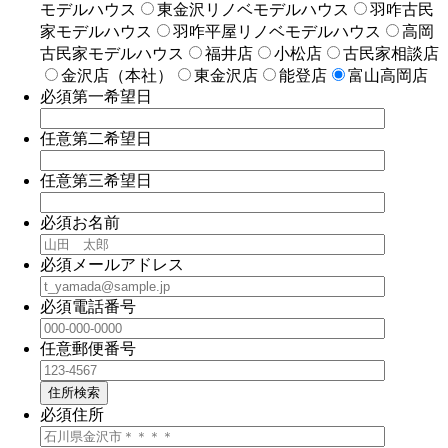
モデルハウス
東金沢リノベモデルハウス
羽咋古民
家モデルハウス
羽咋平屋リノベモデルハウス
高岡
古民家モデルハウス
福井店
小松店
古民家相談店
金沢店（本社）
東金沢店
能登店
富山高岡店
必須
第一希望日
任意
第二希望日
任意
第三希望日
必須
お名前
必須
メールアドレス
必須
電話番号
任意
郵便番号
住所検索
必須
住所