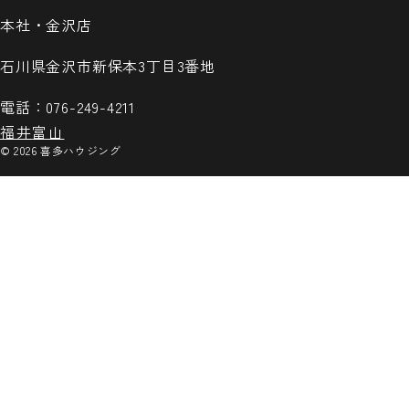
本社・金沢店
石川県
金沢市
新保本3丁目3番地
電話：076-249-4211
福井
富山
© 2026 喜多ハウジング