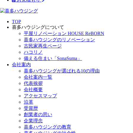
TOP
喜多ハウジングについて
平屋リノベーション HOUSE ReBORN
喜多ハウジングのリノベーション
古民家再生ページ
ハコリノ
備える住まい「SonaSuma」
会社案内
喜多ハウジングが選ばれる10の理由
会社案内一覧
代表挨拶
会社概要
アクセスマップ
沿革
受賞歴
創業者の思い
企業理念
喜多ハウジングの教育