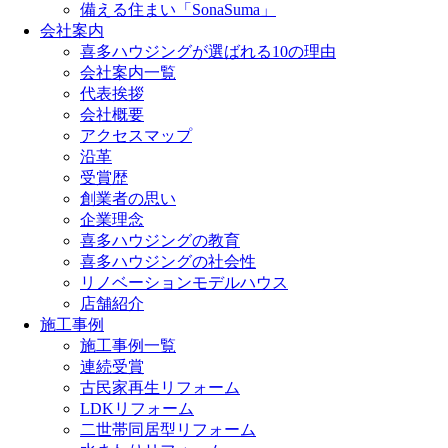
備える住まい「SonaSuma」
会社案内
喜多ハウジングが選ばれる10の理由
会社案内一覧
代表挨拶
会社概要
アクセスマップ
沿革
受賞歴
創業者の思い
企業理念
喜多ハウジングの教育
喜多ハウジングの社会性
リノベーションモデルハウス
店舗紹介
施工事例
施工事例一覧
連続受賞
古民家再生リフォーム
LDKリフォーム
二世帯同居型リフォーム