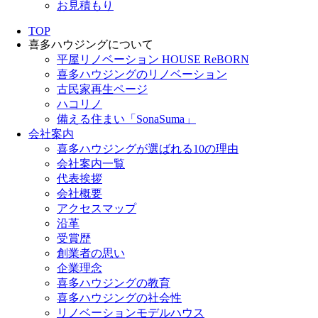
お見積もり
TOP
喜多ハウジングについて
平屋リノベーション HOUSE ReBORN
喜多ハウジングのリノベーション
古民家再生ページ
ハコリノ
備える住まい「SonaSuma」
会社案内
喜多ハウジングが選ばれる10の理由
会社案内一覧
代表挨拶
会社概要
アクセスマップ
沿革
受賞歴
創業者の思い
企業理念
喜多ハウジングの教育
喜多ハウジングの社会性
リノベーションモデルハウス