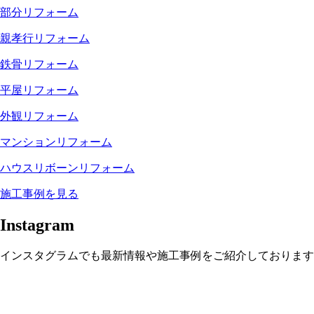
部分リフォーム
親孝行リフォーム
鉄骨リフォーム
平屋リフォーム
外観リフォーム
マンションリフォーム
ハウスリボーンリフォーム
施工事例を見る
Instagram
インスタグラムでも最新情報や施工事例をご紹介しております
小松市松梨町 築100年 古
古民家再生リノベーショ
古民家再生リノベーショ
古民家再生リノベーショ
二階建てから平屋へリノ
二階建てから平屋へリノ
民家再生リノベーション
ン
ン