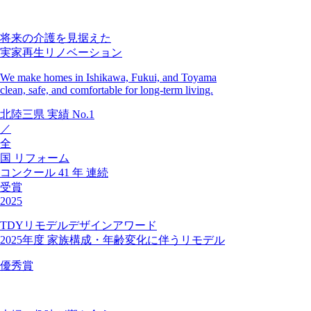
将来の介護を見据えた
実家再生リノベーション
We make homes in Ishikawa, Fukui, and Toyama
clean, safe, and comfortable for long-term living.
北陸三県
実績
No.1
／
全
国
リフォーム
コンクール
41
年
連続
受賞
2025
TDYリモデルデザインアワード
2025年度 家族構成・年齢変化に伴うリモデル
優秀賞