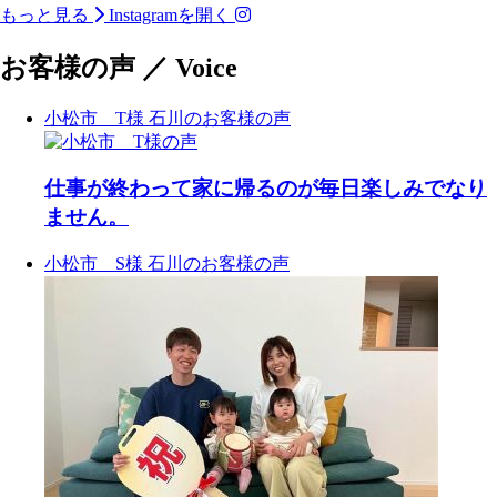
二階建てから平屋へリノ
中古マンション＋リノベ
中古マンション＋リノベ
ン
ベーション
ベーション
完成見学会
もっと見る
Instagramを開く
ベーション
ーションで叶える“私のた
ーションで叶える“私のた
_______________________
_______________________
めの住まい”
めの住まい”
_______________________
_______________________
_______________________
「空き家になった祖父の
_____________
_____________
_______________________
___ 𝗖𝗼𝗻𝗰𝗲𝗽𝘁
_____________
_____________
_____________
家。今では『住みたい』
お客様の声
／
Voice
_____________
______________________
___ 𝗖𝗼𝗻𝗰𝗲𝗽𝘁
と言われる古民家になり
築100年の古民家再生| 富
築100年の古民家再生| 富
______________________
築100年の古民家再生| 富
喜多ハウジングの経験豊
喜多ハウジングの経験豊
ました。」
山県高岡市福岡町
山県高岡市福岡町
喜多ハウジングの経験豊
山県高岡市福岡町
富な建築士と診断士が、
富な建築士と診断士が、
富な建築士と診断士が、
「この家、大きすぎ
「安心」と「やすらぎ」
「安心」と「やすらぎ」
受け継いだ祖父の家。
富山らしい「アズマダ
富山らしい「アズマダ
小松市 T様
石川のお客様の声
「安心」と「やすらぎ」
る…」
仕事も暮らしも落ち着い
富山らしい「アズマダ
を兼ね備えた住まいを実
を兼ね備えた住まいを実
長い年月を重ねた住まい
チ」の古民家、風格ある
チ」の古民家、風格ある
を兼ね備えた住まいを実
親の家が空き家になり、
てきたけれど、
チ」の古民家、風格ある
現しました。
現しました。
には、
大屋根の佇まいに白壁と
大屋根の佇まいに白壁と
現しました。
これからの暮らしを考え
気づけば20年近くアパー
大屋根の佇まいに白壁と
災害に備える レジリエン
災害に備える レジリエン
思い出や家族の歴史がた
落ち着いたこげ茶色のコ
落ち着いたこげ茶色のコ
災害に備える レジリエン
ると不安。
ト暮らし。
落ち着いたこげ茶色のコ
ス性能 と、
ス性能 と、
くさん残っていました。
ントラストの外観。「ワ
ントラストの外観。「ワ
ス性能 と、
でも、アパート暮らしの
毎月7万円の家賃は消えて
ントラストの外観。「ワ
毎日を快適に過ごせる 断
毎日を快適に過ごせる 断
クノウチ」の小屋裏まで
クノウチ」の小屋裏まで
仕事が終わって家に帰るのが毎日楽しみでなり
毎日を快適に過ごせる 断
ままではちょっと物足り
いくばかりで、
クノウチ」の小屋裏まで
熱・収納計画。
熱・収納計画。
しかし、 深刻な雨漏れや
望む開放的な吹き抜けは
望む開放的な吹き抜けは
熱・収納計画。
ない。
部屋の寒さや収納の少な
望む開放的な吹き抜けは
そして心地よさを高める
そして心地よさを高める
蟻害、 傷みが進んだ外
圧巻です。
圧巻です。
ません。
そして心地よさを高める
さも、もう仕方がないと
圧巻です。
ジャパンディリゾートス
ジャパンディリゾートス
壁、 夏の暑さと冬の寒さ
築100年超の古民家がしつ
築100年超の古民家がしつ
ジャパンディリゾートス
そんなあなたへ
諦めてきた。
築100年超の古民家がしつ
タイル。
タイル。
など、
らえ、趣を活かし新しく
らえ、趣を活かし新しく
タイル。
“中古マンション＋リノベ
だけど、これから先の自
らえ、趣を活かし新しく
お客様の暮らしに合わせ
お客様の暮らしに合わせ
これから暮らしていくに
生まれ変わりました。
生まれ変わりました。
小松市 S様
石川のお客様の声
お客様の暮らしに合わせ
ーション” という新しい選
分の時間を思うと、
生まれ変わりました。
て設計したからこそ、
て設計したからこそ、
は多くの課題もありまし
て設計したからこそ、
択肢。
もう少し心地よい場所で
平時も非常時も、安心し
平時も非常時も、安心し
た。
リフォームのご相談はも
リフォームのご相談はも
平時も非常時も、安心し
過ごしたい。
リフォームのご相談はも
て快適に暮らせる住まい
て快適に暮らせる住まい
ちろんの事、住まいに関
ちろんの事、住まいに関
て快適に暮らせる住まい
3DKを1LDKに、自分のス
そんな想いが静かに生ま
ちろんの事、住まいに関
です。
です。
今回のリノベーションで
するお困り事など、お気
するお困り事など、お気
です。
タイルに合わせて
れていました。
するお困り事など、お気
は、
軽にお申し付けいただき
軽にお申し付けいただき
「ちょうどいい住まい」
軽にお申し付けいただき
【見学会情報】
【見学会情報】
築100年の趣ある佇まきを
たく思います。是非一度
たく思います。是非一度
【見学会情報】
を叶えることができま
“わたし仕様”の空間が、
たく思います。是非一度
場所：羽咋市酒井町
場所：羽咋市酒井町
大切に残しながら、
モデルハウスに遊びに来
モデルハウスに遊びに来
場所：羽咋市酒井町
す。
毎日をやさしく整える
モデルハウスに遊びに来
日程：11月中頃まで営業
日程：11月中頃まで営業
耐久性・断熱性・家事動
てください。
てください。
日程：水・日・祝以外の
てください。
日にはスタッフ常駐して
日にはスタッフ常駐して
線を見直し、
営業日に要予約
✓明るいリビングでくつ
中古マンション＋リノベ
おります
おります
家族みんなが快適に暮ら
#kitah_kominka
#kitah_kominka
時間：10：00～16：00
ろぐ
なら、
#kitah_kominka
特設ページより営業日の
特設ページより営業日の
せる住まいへ。
✓自分好みのインテリア
いまの家賃と同じ 月額
ご確認をお願いいたしま
ご確認をお願いいたしま
___ 𝗔𝗯𝗼𝘂𝘁 𝘂𝘀
___ 𝗔𝗯𝗼𝘂𝘁 𝘂𝘀
___ 𝗔𝗯𝗼𝘂𝘁 𝘂𝘀
に囲まれる
75,000円ほど で自分の持
___ 𝗔𝗯𝗼𝘂𝘁 𝘂𝘀
す
す
「活かして住み継ぐ」
______________________
______________________
______________________
✓家事も暮らしもシンプ
ち家に。
______________________
時間：10：00～16：00
時間：10：00～16：00
そんなリノベーションの
ルに
キタデザインチームと女
魅力を、 ぜひ現地でご体
喜多ハウジング株式会社
喜多ハウジング株式会社
喜多ハウジング株式会社
すべて「私らしい暮ら
性アドバイザーが、
喜多ハウジング株式会社
___ 𝗔𝗯𝗼𝘂𝘁 𝘂𝘀
___ 𝗔𝗯𝗼𝘂𝘁 𝘂𝘀
感ください。
福井県・石川県・富山県
福井県・石川県・富山県