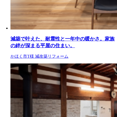
減築で叶えた、耐震性と一年中の暖かさ。家族
の絆が深まる平屋の住まい。
かほく市T様
減改築リフォーム