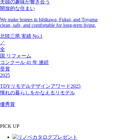
夫婦の趣味が響き合う
開放的な住まい
We make homes in Ishikawa, Fukui, and Toyama
clean, safe, and comfortable for long-term living.
北陸三県
実績
No.1
／
全
国
リフォーム
コンクール
41
年
連続
受賞
2025
TDYリモデルデザインアワード2025
憧れの暮らしをかなえるリモデル
優秀賞
PICK UP