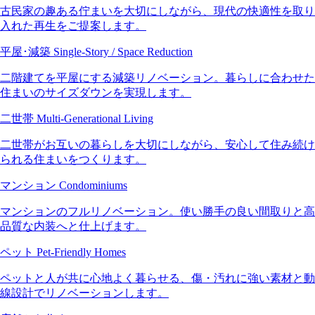
TDYリモデルテラス
古民家の趣ある佇まいを大切にしながら、現代の快適性を取り
25
0
入れた再生をご提案します。
平屋･減築
Single-Story / Space Reduction
二階建てを平屋にする減築リノベーション。暮らしに合わせた
住まいのサイズダウンを実現します。
二世帯
Multi-Generational Living
二世帯がお互いの暮らしを大切にしながら、安心して住み続け
られる住まいをつくります。
マンション
Condominiums
マンションのフルリノベーション。使い勝手の良い間取りと高
品質な内装へと仕上げます。
ペット
Pet-Friendly Homes
ペットと人が共に心地よく暮らせる、傷・汚れに強い素材と動
線設計でリノベーションします。