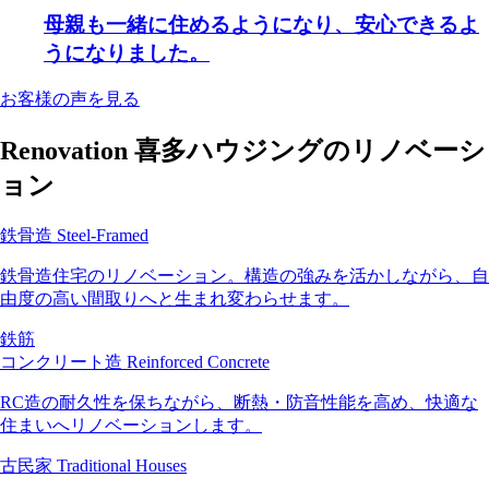
𝖥𝗈𝗅𝗅𝗈𝗐 :
せください！
母親も一緒に住めるようになり、安心できるよ
@kitahousing_design
𝖲𝗍𝖺𝖿𝖿：
___ 𝗔𝗯𝗼𝘂𝘁 𝘂𝘀
うになりました。
@kitahousing_recruit
______________________
𝗈𝗉𝖾𝗇：𝟫：𝟢𝟢〜𝟣𝟩：𝟢𝟢
喜多ハウジング株式会社
𝖼𝗅𝗈𝗌𝖾：水曜｜日曜｜祝日
福井県 石川県 富山県でリ
お客様の声を見る
フォーム一筋
_______________________
___________
𝖥𝗈𝗅𝗅𝗈𝗐 :
Renovation
喜多ハウジングのリノベーシ
@kitahousing_design
#喜多ハウジング株式会社
𝖲𝗍𝖺𝖿𝖿：
ョン
#石川
@kitahousing_recruit
#富山
#福井
𝗈𝗉𝖾𝗇：𝟫：𝟢𝟢〜𝟣𝟩：𝟢𝟢
リフォーム
𝖼𝗅𝗈𝗌𝖾：水曜｜日曜｜祝日
鉄骨造
Steel-Framed
リノベーション
大規模リノベーション
_______________________
２階建てから平屋へ
___________
鉄骨造住宅のリノベーション。構造の強みを活かしながら、自
金沢リノベーション
中古マンションリノベ
#喜多ハウジング株式会社
由度の高い間取りへと生まれ変わらせます。
一人暮らしの部屋
#石川
大人の暮らし
#富山
リノベ女子
#福井
鉄筋
マンションリノベ
リフォーム
コンクリート造
Reinforced Concrete
TDYリモデルテラス
リノベーション
大規模リノベーション
２階建てから平屋へ
31
0
RC造の耐久性を保ちながら、断熱・防音性能を高め、快適な
金沢リノベーション
中古マンションリノベ
住まいへリノベーションします。
一人暮らしの部屋
大人の暮らし
古民家
Traditional Houses
リノベ女子
マンションリノベ