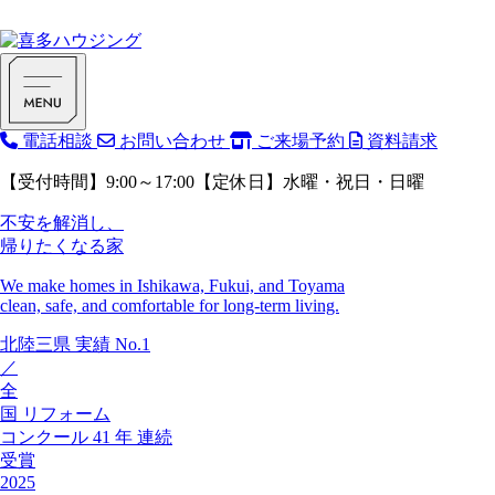
電話相談
お問い合わせ
ご来場予約
資料請求
【受付時間】9:00～17:00【定休日】水曜・祝日・日曜
不安を解消し、
帰りたくなる家
We make homes in Ishikawa, Fukui, and Toyama
clean, safe, and comfortable for long-term living.
北陸三県
実績
No.1
／
全
国
リフォーム
コンクール
41
年
連続
受賞
2025