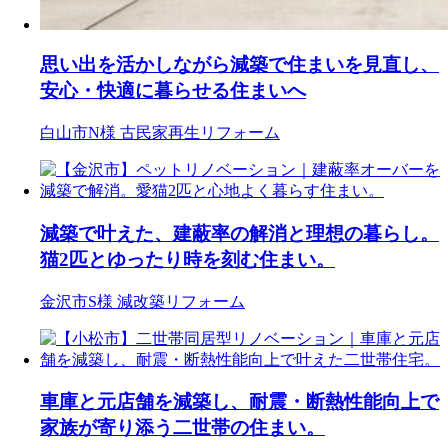
思い出を活かしながら減築で住まいを見直し、
安心・快適に暮らせる住まいへ
白山市N様
古民家再生リフォーム
減築で叶えた、建蔽率の解消と理想の暮らし。
猫2匹とゆったり時を刻む住まい。
金沢市S様
減改築リフォーム
車庫と元店舗を減築し、耐震・断熱性能向上で
家族が寄り添う二世帯の住まい。