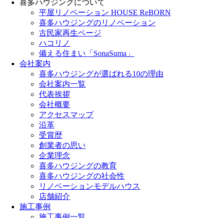
喜多ハウジングについて
平屋リノベーション HOUSE ReBORN
喜多ハウジングのリノベーション
古民家再生ページ
ハコリノ
備える住まい「SonaSuma」
会社案内
喜多ハウジングが選ばれる10の理由
会社案内一覧
代表挨拶
会社概要
アクセスマップ
沿革
受賞歴
創業者の思い
企業理念
喜多ハウジングの教育
喜多ハウジングの社会性
リノベーションモデルハウス
店舗紹介
施工事例
施工事例一覧