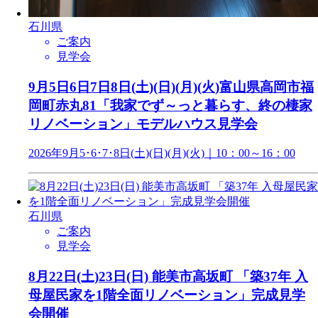
石川県
ご案内
見学会
9月5日6日7日8日(土)(日)(月)(火)富山県高岡市福
岡町赤丸81「我家でず～っと暮らす、終の棲家
リノベーション」モデルハウス見学会
2026年9月5･6･7･8日(土)(日)(月)(火)｜10：00～16：00
石川県
ご案内
見学会
8月22日(土)23日(日) 能美市高坂町 「築37年 入
母屋民家を1階全面リノベーション」完成見学
会開催