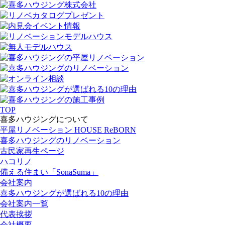
TOP
喜多ハウジングについて
平屋リノベーション HOUSE ReBORN
喜多ハウジングのリノベーション
古民家再生ページ
ハコリノ
備える住まい「SonaSuma」
会社案内
喜多ハウジングが選ばれる10の理由
会社案内一覧
代表挨拶
会社概要