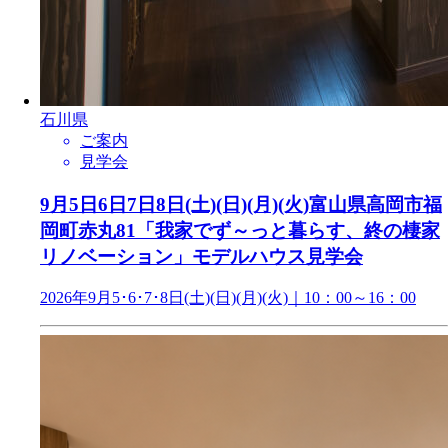
石川県
ご案内
見学会
9月5日6日7日8日(土)(日)(月)(火)富山県高岡市福
岡町赤丸81「我家でず～っと暮らす、終の棲家
リノベーション」モデルハウス見学会
2026年9月5･6･7･8日(土)(日)(月)(火)｜10：00～16：00