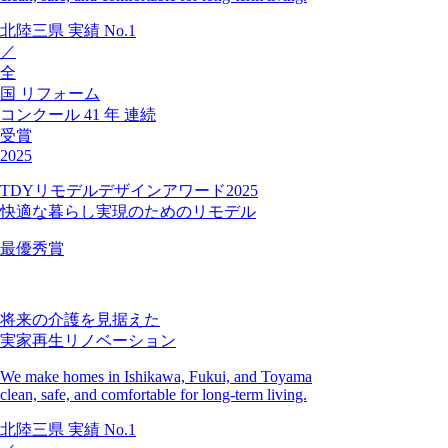
北陸三県
実績
No.1
／
全
国
リフォーム
コンクール
41
年
連続
受賞
2025
TDYリモデルデザインアワード2025
快適な暮らし実現のためのリモデル
最優秀賞
将来の介護を見据えた
実家再生リノベーション
We make homes in Ishikawa, Fukui, and Toyama
clean, safe, and comfortable for long-term living.
北陸三県
実績
No.1