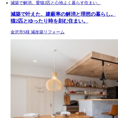
減築で叶えた、建蔽率の解消と理想の暮らし。
猫2匹とゆったり時を刻む住まい。
金沢市S様
減改築リフォーム