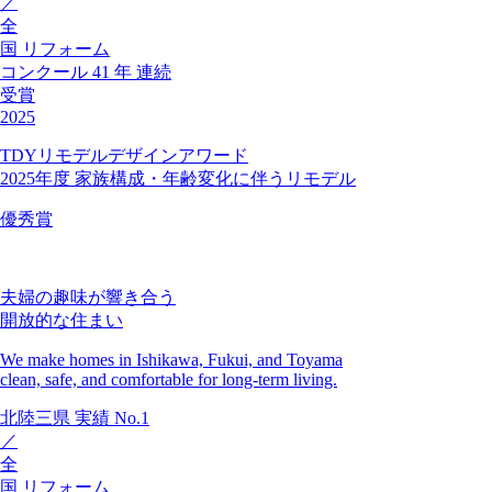
／
全
国
リフォーム
コンクール
41
年
連続
受賞
2025
TDYリモデルデザインアワード
2025年度 家族構成・年齢変化に伴うリモデル
優秀賞
夫婦の趣味が響き合う
開放的な住まい
We make homes in Ishikawa, Fukui, and Toyama
clean, safe, and comfortable for long-term living.
北陸三県
実績
No.1
／
全
国
リフォーム