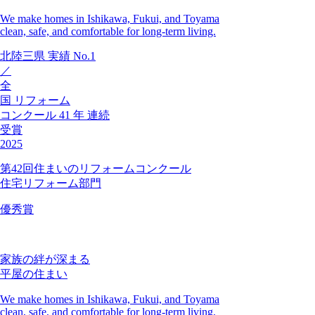
We make homes in Ishikawa, Fukui, and Toyama
clean, safe, and comfortable for long-term living.
北陸三県
実績
No.1
／
全
国
リフォーム
コンクール
41
年
連続
受賞
2025
第42回住まいのリフォームコンクール
住宅リフォーム部門
優秀賞
家族の絆が深まる
平屋の住まい
We make homes in Ishikawa, Fukui, and Toyama
clean, safe, and comfortable for long-term living.