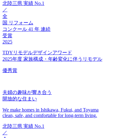
北陸三県
実績
No.1
／
全
国
リフォーム
コンクール
41
年
連続
受賞
2025
TDYリモデルデザインアワード
2025年度 家族構成・年齢変化に伴うリモデル
優秀賞
夫婦の趣味が響き合う
開放的な住まい
We make homes in Ishikawa, Fukui, and Toyama
clean, safe, and comfortable for long-term living.
北陸三県
実績
No.1
／