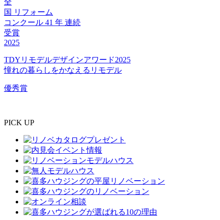
全
国
リフォーム
コンクール
41
年
連続
受賞
2025
TDYリモデルデザインアワード2025
憧れの暮らしをかなえるリモデル
優秀賞
PICK UP