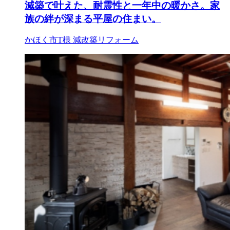
減築で叶えた、耐震性と一年中の暖かさ。家
族の絆が深まる平屋の住まい。
かほく市T様
減改築リフォーム