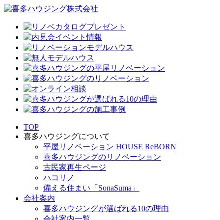
TOP
喜多ハウジングについて
平屋リノベーション HOUSE ReBORN
喜多ハウジングのリノベーション
古民家再生ページ
ハコリノ
備える住まい「SonaSuma」
会社案内
喜多ハウジングが選ばれる10の理由
会社案内一覧