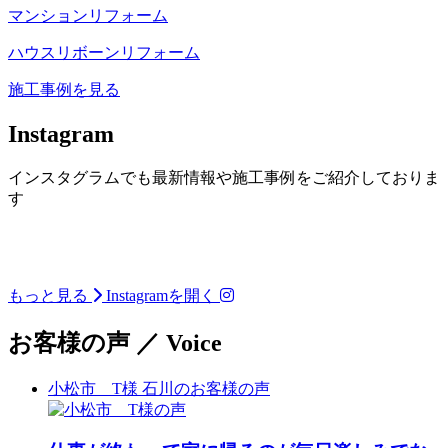
マンションリフォーム
ハウスリボーンリフォーム
施工事例を見る
Instagram
インスタグラムでも最新情報や施工事例をご紹介しておりま
す
小松市松梨町 築100年 古
古民家再生リノベーショ
古民家再生リノベーショ
古民家再生リノベーショ
二階建てから平屋へリノ
二階建てから平屋へリノ
民家再生リノベーション
ン
ン
二階建てから平屋へリノ
中古マンション＋リノベ
中古マンション＋リノベ
ン
ベーション
ベーション
完成見学会
もっと見る
Instagramを開く
ベーション
ーションで叶える“私の
ーションで叶える“私の
______________________
______________________
ための住まい”
ための住まい”
______________________
______________________
______________________
「空き家になった祖父の
______________
______________
______________________
___ 𝗖𝗼𝗻𝗰𝗲𝗽𝘁
______________
______________
______________
家。今では『住みたい』
お客様の声
／
Voice
______________
______________________
___ 𝗖𝗼𝗻𝗰𝗲𝗽𝘁
と言われる古民家になり
築100年の古民家再生| 富
築100年の古民家再生| 富
______________________
築100年の古民家再生| 富
喜多ハウジングの経験豊
喜多ハウジングの経験豊
ました。」
山県高岡市福岡町
山県高岡市福岡町
喜多ハウジングの経験豊
山県高岡市福岡町
富な建築士と診断士が、
富な建築士と診断士が、
富な建築士と診断士が、
「この家、大きすぎ
「安心」と「やすらぎ」
「安心」と「やすらぎ」
受け継いだ祖父の家。
富山らしい「アズマダ
富山らしい「アズマダ
小松市 T様
石川のお客様の声
「安心」と「やすらぎ」
る…」
仕事も暮らしも落ち着い
富山らしい「アズマダ
を兼ね備えた住まいを実
を兼ね備えた住まいを実
長い年月を重ねた住まい
チ」の古民家、風格ある
チ」の古民家、風格ある
を兼ね備えた住まいを実
親の家が空き家になり、
てきたけれど、
チ」の古民家、風格ある
現しました。
現しました。
には、
大屋根の佇まいに白壁と
大屋根の佇まいに白壁と
現しました。
これからの暮らしを考え
気づけば20年近くアパー
大屋根の佇まいに白壁と
災害に備える レジリエン
災害に備える レジリエン
思い出や家族の歴史がた
落ち着いたこげ茶色のコ
落ち着いたこげ茶色のコ
災害に備える レジリエン
ると不安。
ト暮らし。
落ち着いたこげ茶色のコ
ス性能 と、
ス性能 と、
くさん残っていました。
ントラストの外観。「ワ
ントラストの外観。「ワ
ス性能 と、
でも、アパート暮らしの
毎月7万円の家賃は消え
ントラストの外観。「ワ
毎日を快適に過ごせる 断
毎日を快適に過ごせる 断
クノウチ」の小屋裏まで
クノウチ」の小屋裏まで