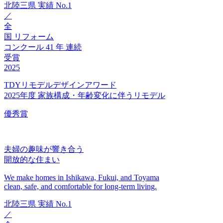
北陸三県
実績
No.1
／
全
国
リフォーム
コンクール
41
年
連続
受賞
2025
TDYリモデルデザインアワード
2025年度 家族構成・年齢変化に伴うリモデル
優秀賞
夫婦の趣味が響き合う
開放的な住まい
We make homes in Ishikawa, Fukui, and Toyama
clean, safe, and comfortable for long-term living.
北陸三県
実績
No.1
／