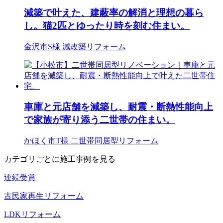
減築で叶えた、建蔽率の解消と理想の暮ら
し。猫2匹とゆったり時を刻む住まい。
金沢市S様
減改築リフォーム
車庫と元店舗を減築し、耐震・断熱性能向上
で家族が寄り添う二世帯の住まい。
かほく市T様
二世帯同居型リフォーム
カテゴリごとに施工事例を見る
連続受賞
古民家再生リフォーム
LDKリフォーム