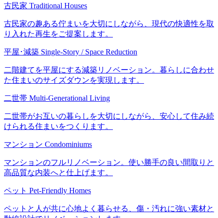
古民家
Traditional Houses
社
#石川
𝗈𝗉𝖾𝗇：𝟫：𝟢𝟢〜𝟣𝟩：𝟢𝟢
#富山
𝖼𝗅𝗈𝗌𝖾：水曜｜日曜｜祝
古民家の趣ある佇まいを大切にしながら、現代の快適性を取
#福井
日
リフォーム
り入れた再生をご提案します。
リノベーション
______________________
大規模リノベーション
____________
２階建てから平屋へ
平屋･減築
Single-Story / Space Reduction
金沢リノベーション
#喜多ハウジング株式会
中古マンションリノベ
社
二階建てを平屋にする減築リノベーション。暮らしに合わせ
一人暮らしの部屋
#石川
大人の暮らし
#富山
た住まいのサイズダウンを実現します。
リノベ女子
#福井
マンションリノベ
リフォーム
TDYリモデルテラス
リノベーション
二世帯
Multi-Generational Living
大規模リノベーション
２階建てから平屋へ
31
0
金沢リノベーション
二世帯がお互いの暮らしを大切にしながら、安心して住み続
中古マンションリノベ
けられる住まいをつくります。
一人暮らしの部屋
大人の暮らし
リノベ女子
マンション
Condominiums
マンションリノベ
TDYリモデルテラス
マンションのフルリノベーション。使い勝手の良い間取りと
25
0
高品質な内装へと仕上げます。
ペット
Pet-Friendly Homes
ペットと人が共に心地よく暮らせる、傷・汚れに強い素材と