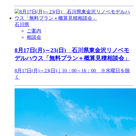
石川県
ご案内
相談会
8月17日(月)～23(日) 石川県東金沢リノベモ
デルハウス「無料プラン＋概算見積相談会」
8月17日(月)～23(日)｜10：00～16：00 ※水曜日を除
く