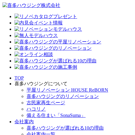
TOP
喜多ハウジングについて
平屋リノベーション HOUSE ReBORN
喜多ハウジングのリノベーション
古民家再生ページ
ハコリノ
備える住まい「SonaSuma」
会社案内
喜多ハウジングが選ばれる10の理由
会社案内一覧