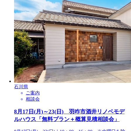
石川県
ご案内
相談会
8月17日(月)～23(日) 羽咋市酒井リノベモデ
ルハウス「無料プラン＋概算見積相談会」