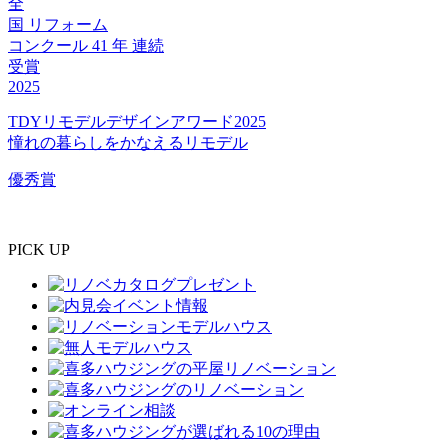
全
国
リフォーム
コンクール
41
年
連続
受賞
2025
TDYリモデルデザインアワード2025
憧れの暮らしをかなえるリモデル
優秀賞
PICK UP