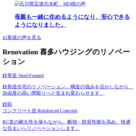
____________
洗面台：AQUAPiA スマ
____________
日
日
福井県・石川県・富山県
イル60 〈
LDK
でリフォーム一筋
#富山 #高岡
#富山 #高岡
#能登 #羽咋
@hiratatile_aquapia 〉
床：WOODONE ピノア
#能登 #羽咋
______________________
______________________
𝖥𝗈𝗅𝗅𝗈𝗐 :
タイル：平田タイル
ース 〈
____________
____________
@kitahousing_design
54
0
45
0
母親も一緒に住めるようになり、安心できる
PLU-3D 〈
@woodone.official 〉
𝖲𝗍𝖺𝖿𝖿：
36
0
29
0
@hiratatile_covering 〉
家具：ミヤモト家具 〈
#能登 #羽咋
#能登 #羽咋
@kitahousing_recruit
ようになりました。
#平田タイル
@miyamotokagu 〉
𝗈𝗉𝖾𝗇：9:00〜17:00
𝖼𝗅𝗈𝗌𝖾：水曜｜日曜｜祝
36
0
44
0
玄関
洗面
日
お客様の声を見る
アクセント壁：珪藻土塗
洗面台：AQUAPiA スマ
______________________
イル60 〈
___________
ほかにも気になる商品が
@hiratatile_aquapia 〉
ありましたらお問い合わ
タイル：平田タイル
#喜多ハウジング株式会
Renovation
喜多ハウジングのリノベー
せください！
PLU-3D 〈
社 #リノベーション #空
@hiratatile_covering 〉
き家活用 #古民家リノベ
ション
___ 𝗔𝗯𝗼𝘂𝘁 𝘂𝘀
#平田タイル
ーション #小松市リフォ
______________________
ーム
玄関
喜多ハウジング株式会社
アクセント壁：珪藻土塗
15
0
鉄骨造
Steel-Framed
福井県 石川県 富山県で
リフォーム一筋
ほかにも気になる商品が
ありましたらお問い合わ
鉄骨造住宅のリノベーション。構造の強みを活かしながら、
𝖥𝗈𝗅𝗅𝗈𝗐 :
せください！
@kitahousing_design
自由度の高い間取りへと生まれ変わらせます。
𝖲𝗍𝖺𝖿𝖿：
___ 𝗔𝗯𝗼𝘂𝘁 𝘂𝘀
@kitahousing_recruit
______________________
鉄筋
𝗈𝗉𝖾𝗇：𝟫：𝟢𝟢〜𝟣𝟩：𝟢𝟢
喜多ハウジング株式会社
コンクリート造
Reinforced Concrete
𝖼𝗅𝗈𝗌𝖾：水曜｜日曜｜祝
福井県 石川県 富山県で
日
リフォーム一筋
RC造の耐久性を保ちながら、断熱・防音性能を高め、快適
______________________
𝖥𝗈𝗅𝗅𝗈𝗐 :
な住まいへリノベーションします。
____________
@kitahousing_design
𝖲𝗍𝖺𝖿𝖿：
#喜多ハウジング株式会
@kitahousing_recruit