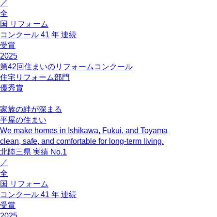
／
全
国
リフォーム
コンクール
41
年
連続
受賞
2025
第42回住まいのリフォームコンクール
住宅リフォーム部門
優秀賞
家族の絆が深まる
平屋の住まい
We make homes in Ishikawa, Fukui, and Toyama
clean, safe, and comfortable for long-term living.
北陸三県
実績
No.1
／
全
国
リフォーム
コンクール
41
年
連続
受賞
2025