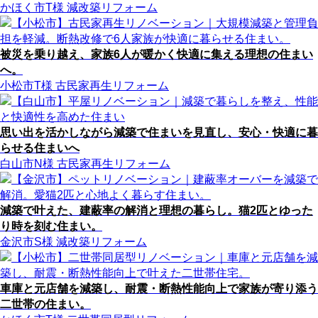
かほく市T様
減改築リフォーム
被災を乗り越え、家族6人が暖かく快適に集える理想の住まい
へ。
小松市T様
古民家再生リフォーム
思い出を活かしながら減築で住まいを見直し、安心・快適に暮
らせる住まいへ
白山市N様
古民家再生リフォーム
減築で叶えた、建蔽率の解消と理想の暮らし。猫2匹とゆった
り時を刻む住まい。
金沢市S様
減改築リフォーム
車庫と元店舗を減築し、耐震・断熱性能向上で家族が寄り添う
二世帯の住まい。