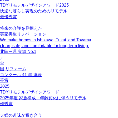
TDYリモデルデザインアワード2025
快適な暮らし実現のためのリモデル
最優秀賞
将来の介護を見据えた
実家再生リノベーション
We make homes in Ishikawa, Fukui, and Toyama
clean, safe, and comfortable for long-term living.
北陸三県
実績
No.1
／
全
国
リフォーム
コンクール
41
年
連続
受賞
2025
TDYリモデルデザインアワード
2025年度 家族構成・年齢変化に伴うリモデル
優秀賞
夫婦の趣味が響き合う