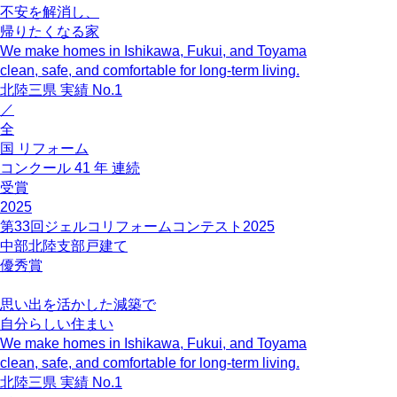
不安を解消し、
帰りたくなる家
We make homes in Ishikawa, Fukui, and Toyama
clean, safe, and comfortable for long-term living.
北陸三県
実績
No.1
／
全
国
リフォーム
コンクール
41
年
連続
受賞
2025
第33回ジェルコリフォームコンテスト2025
中部北陸支部戸建て
優秀賞
思い出を活かした減築で
自分らしい住まい
We make homes in Ishikawa, Fukui, and Toyama
clean, safe, and comfortable for long-term living.
北陸三県
実績
No.1