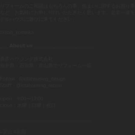
リフォームのご相談はもちろんの事、住まいに関するお困り事
など、お気軽にお申し付けいただきたく思います。是非一度モ
デルハウスに遊びに来てください。
#kitah_kominka
___ 𝗔𝗯𝗼𝘂𝘁 𝘂𝘀 ______________________
喜多ハウジング株式会社
福井県・石川県・富山県でリフォーム一筋
𝖥𝗈𝗅𝗅𝗈𝗐 : @kitahousing_design
𝖲𝗍𝖺𝖿𝖿：@kitahousing_recruit
𝗈𝗉𝖾𝗇：9:00〜17:00
𝖼𝗅𝗈𝗌𝖾：水曜｜日曜｜祝日
__________________________________
#富山 #高岡