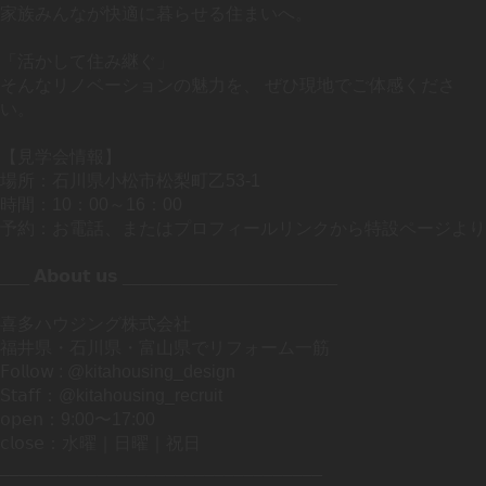
家族みんなが快適に暮らせる住まいへ。
「活かして住み継ぐ」
そんなリノベーションの魅力を、 ぜひ現地でご体感くださ
い。
【見学会情報】
場所：石川県小松市松梨町乙53-1
時間：10：00～16：00
予約：お電話、またはプロフィールリンクから特設ページより
___ 𝗔𝗯𝗼𝘂𝘁 𝘂𝘀 ______________________
喜多ハウジング株式会社
福井県・石川県・富山県でリフォーム一筋
𝖥𝗈𝗅𝗅𝗈𝗐 : @kitahousing_design
𝖲𝗍𝖺𝖿𝖿：@kitahousing_recruit
𝗈𝗉𝖾𝗇：9:00〜17:00
𝖼𝗅𝗈𝗌𝖾：水曜｜日曜｜祝日
_________________________________