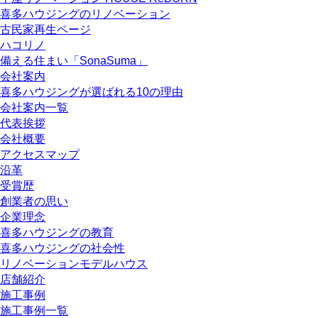
喜多ハウジングのリノベーション
古民家再生ページ
ハコリノ
備える住まい「SonaSuma」
会社案内
喜多ハウジングが選ばれる10の理由
会社案内一覧
代表挨拶
会社概要
アクセスマップ
沿革
受賞歴
創業者の思い
企業理念
喜多ハウジングの教育
喜多ハウジングの社会性
リノベーションモデルハウス
店舗紹介
施工事例
施工事例一覧