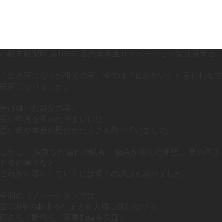
小松市松梨町 築100年 古民家再生リノベーション完成見学会
「空き家になった祖父の家。今では『住みたい』と言われる古
民家になりました。」
受け継いだ祖父の家。
長い年月を重ねた住まいには、
思い出や家族の歴史がたくさん残っていました。
しかし、 深刻な雨漏れや蟻害、 傷みが進んだ外壁、 夏の暑さ
と冬の寒さなど、
これから暮らしていくには多くの課題もありました。
今回のリノベーションでは、
築100年の趣ある佇まきを大切に残しながら、
耐久性・断熱性・家事動線を見直し、