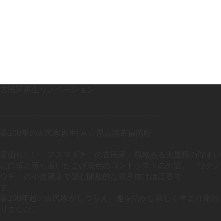
古民家再生リノベーション
____________________________________
築100年の古民家再生| 富山県高岡市福岡町
富山らしい「アズマダチ」の古民家、風格ある大屋根の佇まい
に白壁と落ち着いたこげ茶色のコントラストの外観。「ワクノ
ウチ」の小屋裏まで望む開放的な吹き抜けは圧巻で
す。
築100年超の古民家がしつらえ、趣を活かし新しく生まれ変わ
りました。