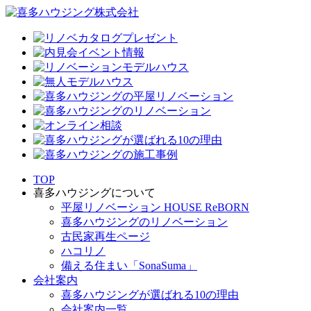
TOP
喜多ハウジングについて
平屋リノベーション HOUSE ReBORN
喜多ハウジングのリノベーション
古民家再生ページ
ハコリノ
備える住まい「SonaSuma」
会社案内
喜多ハウジングが選ばれる10の理由
会社案内一覧