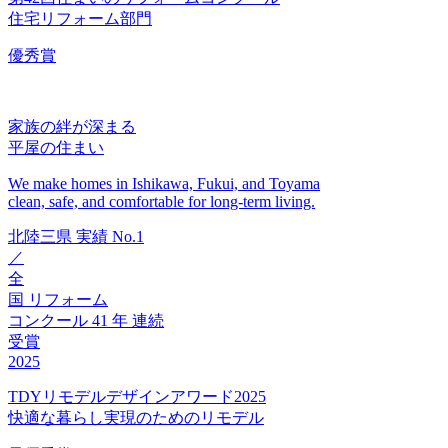
住宅リフォーム部門
優秀賞
家族の絆が深まる
平屋の住まい
We make homes in Ishikawa, Fukui, and Toyama
clean, safe, and comfortable for long-term living.
北陸三県
実績
No.1
／
全
国
リフォーム
コンクール
41
年
連続
受賞
2025
TDYリモデルデザインアワード2025
快適な暮らし実現のためのリモデル