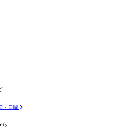
ど
祝日・日曜
から