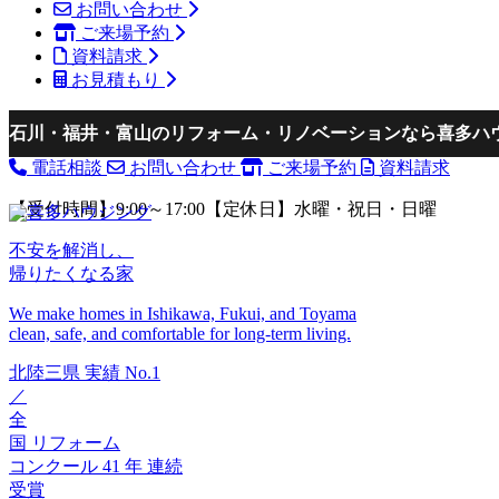
お問い合わせ
ご来場予約
資料請求
お見積もり
石川・福井・富山のリフォーム・リノベーションなら喜多ハ
電話相談
お問い合わせ
ご来場予約
資料請求
【受付時間】9:00～17:00【定休日】水曜・祝日・日曜
不安を解消し、
帰りたくなる家
We make homes in Ishikawa, Fukui, and Toyama
clean, safe, and comfortable for long-term living.
北陸三県
実績
No.1
／
全
国
リフォーム
コンクール
41
年
連続
受賞