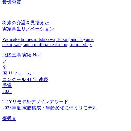
最優秀賞
将来の介護を見据えた
実家再生リノベーション
We make homes in Ishikawa, Fukui, and Toyama
clean, safe, and comfortable for long-term living.
北陸三県
実績
No.1
／
全
国
リフォーム
コンクール
41
年
連続
受賞
2025
TDYリモデルデザインアワード
2025年度 家族構成・年齢変化に伴うリモデル
優秀賞