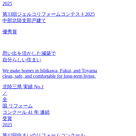
2025
第33回ジェルコリフォームコンテスト2025
中部北陸支部戸建て
優秀賞
思い出を活かした減築で
自分らしい住まい
We make homes in Ishikawa, Fukui, and Toyama
clean, safe, and comfortable for long-term living.
北陸三県
実績
No.1
／
全
国
リフォーム
コンクール
41
年
連続
受賞
2025
第42回住まいのリフォームコンクール