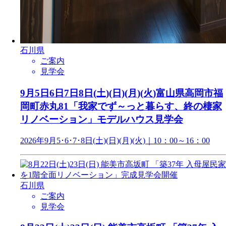
石川県
ご案内
見学会
9月5日6日7日8日(土)(日)(月)(火)富山県高岡市福
岡町赤丸81「我家でず～っと暮らす、終の棲家
リノベーション」モデルハウス見学会
2026年9月5･6･7･8日(土)(日)(月)(火)｜10：00～16：00
石川県
ご案内
見学会