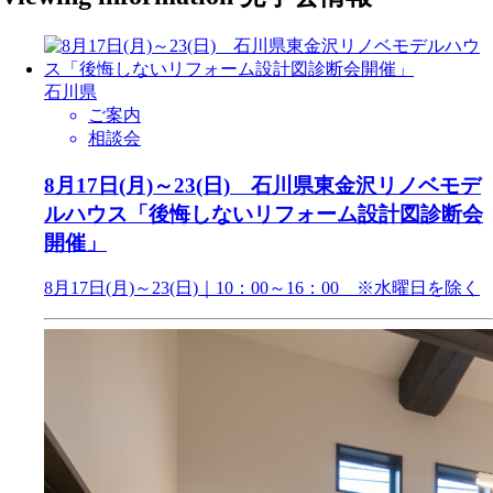
石川県
ご案内
相談会
8月17日(月)～23(日) 石川県東金沢リノベモデ
ルハウス「後悔しないリフォーム設計図診断会
開催」
8月17日(月)～23(日)｜10：00～16：00 ※水曜日を除く