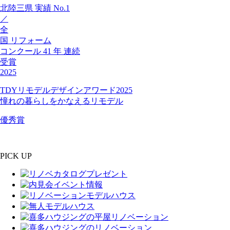
北陸三県
実績
No.1
／
全
国
リフォーム
コンクール
41
年
連続
受賞
2025
TDYリモデルデザインアワード2025
憧れの暮らしをかなえるリモデル
優秀賞
PICK UP