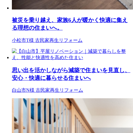
被災を乗り越え、家族6人が暖かく快適に集え
る理想の住まいへ。
小松市T様
古民家再生リフォーム
思い出を活かしながら減築で住まいを見直し、
安心・快適に暮らせる住まいへ
白山市N様
古民家再生リフォーム