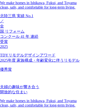
We make homes in Ishikawa, Fukui, and Toyama
clean, safe, and comfortable for long-term living.
北陸三県
実績
No.1
／
全
国
リフォーム
コンクール
41
年
連続
受賞
2025
TDYリモデルデザインアワード
2025年度 家族構成・年齢変化に伴うリモデル
優秀賞
夫婦の趣味が響き合う
開放的な住まい
We make homes in Ishikawa, Fukui, and Toyama
clean, safe, and comfortable for long-term living.