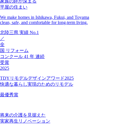
家族の絆が深まる
平屋の住まい
We make homes in Ishikawa, Fukui, and Toyama
clean, safe, and comfortable for long-term living.
北陸三県
実績
No.1
／
全
国
リフォーム
コンクール
41
年
連続
受賞
2025
TDYリモデルデザインアワード2025
快適な暮らし実現のためのリモデル
最優秀賞
将来の介護を見据えた
実家再生リノベーション