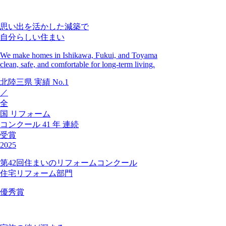
思い出を活かした減築で
自分らしい住まい
We make homes in Ishikawa, Fukui, and Toyama
clean, safe, and comfortable for long-term living.
北陸三県
実績
No.1
／
全
国
リフォーム
コンクール
41
年
連続
受賞
2025
第42回住まいのリフォームコンクール
住宅リフォーム部門
優秀賞