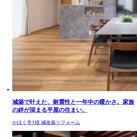
減築で叶えた、耐震性と一年中の暖かさ。家族
の絆が深まる平屋の住まい。
かほく市T様
減改築リフォーム