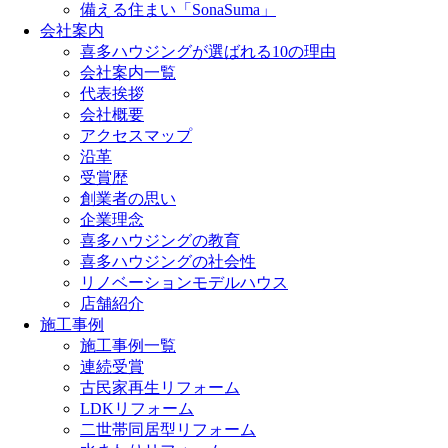
備える住まい「SonaSuma」
会社案内
喜多ハウジングが選ばれる10の理由
会社案内一覧
代表挨拶
会社概要
アクセスマップ
沿革
受賞歴
創業者の思い
企業理念
喜多ハウジングの教育
喜多ハウジングの社会性
リノベーションモデルハウス
店舗紹介
施工事例
施工事例一覧
連続受賞
古民家再生リフォーム
LDKリフォーム
二世帯同居型リフォーム