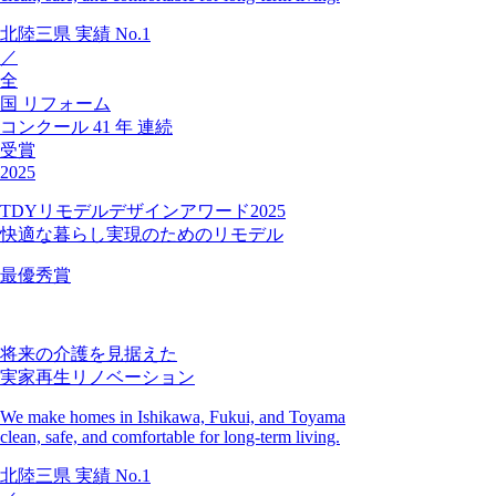
北陸三県
実績
No.1
／
全
国
リフォーム
コンクール
41
年
連続
受賞
2025
TDYリモデルデザインアワード2025
快適な暮らし実現のためのリモデル
最優秀賞
将来の介護を見据えた
実家再生リノベーション
We make homes in Ishikawa, Fukui, and Toyama
clean, safe, and comfortable for long-term living.
北陸三県
実績
No.1