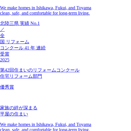
We make homes in Ishikawa, Fukui, and Toyama
clean, safe, and comfortable for long-term living.
北陸三県
実績
No.1
／
全
国
リフォーム
コンクール
41
年
連続
受賞
2025
第42回住まいのリフォームコンクール
住宅リフォーム部門
優秀賞
家族の絆が深まる
平屋の住まい
We make homes in Ishikawa, Fukui, and Toyama
clean, safe, and comfortable for long-term living.