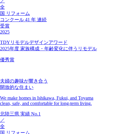
／
全
国
リフォーム
コンクール
41
年
連続
受賞
2025
TDYリモデルデザインアワード
2025年度 家族構成・年齢変化に伴うリモデル
優秀賞
夫婦の趣味が響き合う
開放的な住まい
We make homes in Ishikawa, Fukui, and Toyama
clean, safe, and comfortable for long-term living.
北陸三県
実績
No.1
／
全
国
リフォーム