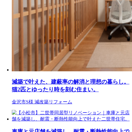
減築で叶えた、建蔽率の解消と理想の暮らし。
猫2匹とゆったり時を刻む住まい。
金沢市S様
減改築リフォーム
車庫と元店舗を減築し、耐震・断熱性能向上で