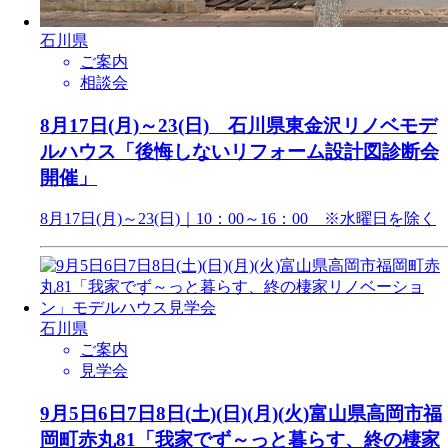
石川県
ご案内
相談会
8月17日(月)～23(日) 石川県東金沢リノベモデ
ルハウス「後悔しないリフォーム設計図診断会
開催」
8月17日(月)～23(日)｜10：00～16：00 ※水曜日を除く
石川県
ご案内
見学会
9月5日6日7日8日(土)(日)(月)(火)富山県高岡市福
岡町赤丸81「我家でず～っと暮らす、終の棲家