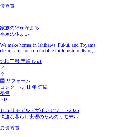
優秀賞
家族の絆が深まる
平屋の住まい
We make homes in Ishikawa, Fukui, and Toyama
clean, safe, and comfortable for long-term living.
北陸三県
実績
No.1
／
全
国
リフォーム
コンクール
41
年
連続
受賞
2025
TDYリモデルデザインアワード2025
快適な暮らし実現のためのリモデル
最優秀賞