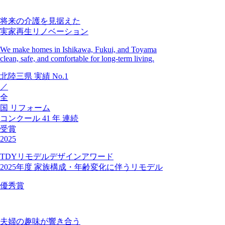
将来の介護を見据えた
実家再生リノベーション
We make homes in Ishikawa, Fukui, and Toyama
clean, safe, and comfortable for long-term living.
北陸三県
実績
No.1
／
全
国
リフォーム
コンクール
41
年
連続
受賞
2025
TDYリモデルデザインアワード
2025年度 家族構成・年齢変化に伴うリモデル
優秀賞
夫婦の趣味が響き合う