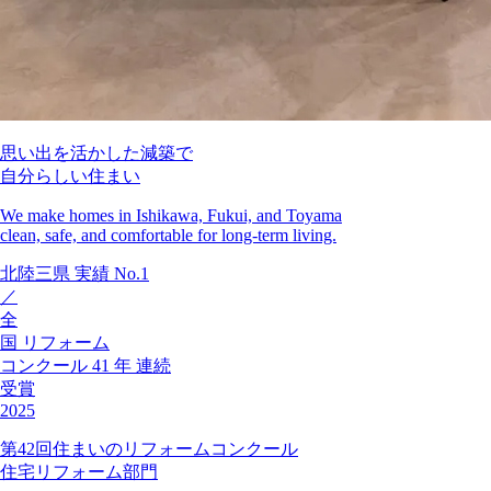
思い出を活かした減築で
自分らしい住まい
We make homes in Ishikawa, Fukui, and Toyama
clean, safe, and comfortable for long-term living.
北陸三県
実績
No.1
／
全
国
リフォーム
コンクール
41
年
連続
受賞
2025
第42回住まいのリフォームコンクール
住宅リフォーム部門