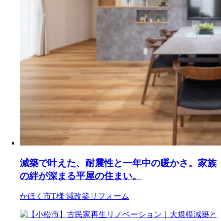
減築で叶えた、耐震性と一年中の暖かさ。家族
の絆が深まる平屋の住まい。
かほく市T様
減改築リフォーム