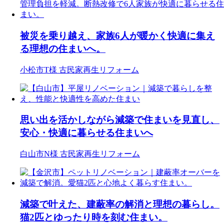
被災を乗り越え、家族6人が暖かく快適に集え
る理想の住まいへ。
小松市T様
古民家再生リフォーム
思い出を活かしながら減築で住まいを見直し、
安心・快適に暮らせる住まいへ
白山市N様
古民家再生リフォーム
減築で叶えた、建蔽率の解消と理想の暮らし。
猫2匹とゆったり時を刻む住まい。