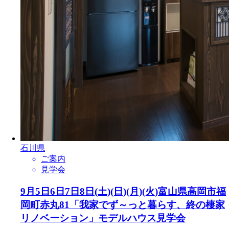
石川県
ご案内
見学会
9月5日6日7日8日(土)(日)(月)(火)富山県高岡市福
岡町赤丸81「我家でず～っと暮らす、終の棲家
リノベーション」モデルハウス見学会