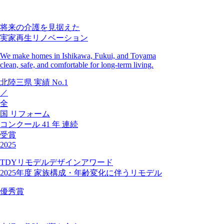
将来の介護を見据えた
実家再生リノベーション
We make homes in Ishikawa, Fukui, and Toyama
clean, safe, and comfortable for long-term living.
北陸三県
実績
No.1
／
全
国
リフォーム
コンクール
41
年
連続
受賞
2025
TDYリモデルデザインアワード
2025年度 家族構成・年齢変化に伴うリモデル
優秀賞