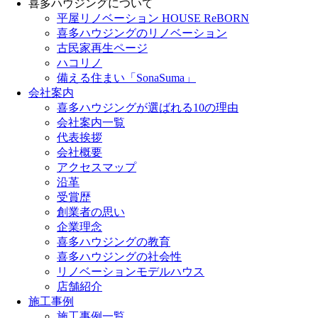
喜多ハウジングについて
平屋リノベーション HOUSE ReBORN
喜多ハウジングのリノベーション
古民家再生ページ
ハコリノ
備える住まい「SonaSuma」
会社案内
喜多ハウジングが選ばれる10の理由
会社案内一覧
代表挨拶
会社概要
アクセスマップ
沿革
受賞歴
創業者の思い
企業理念
喜多ハウジングの教育
喜多ハウジングの社会性
リノベーションモデルハウス
店舗紹介
施工事例
施工事例一覧