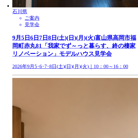
石川県
ご案内
見学会
9月5日6日7日8日(土)(日)(月)(火)富山県高岡市福
岡町赤丸81「我家でず～っと暮らす、終の棲家
リノベーション」モデルハウス見学会
2026年9月5･6･7･8日(土)(日)(月)(火)｜10：00～16：00