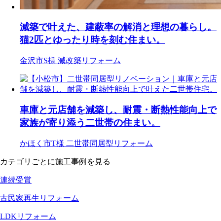
減築で叶えた、建蔽率の解消と理想の暮らし。
猫2匹とゆったり時を刻む住まい。
金沢市S様
減改築リフォーム
車庫と元店舗を減築し、耐震・断熱性能向上で
家族が寄り添う二世帯の住まい。
かほく市T様
二世帯同居型リフォーム
カテゴリごとに施工事例を見る
連続受賞
古民家再生リフォーム
LDKリフォーム