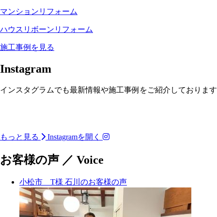
マンションリフォーム
ハウスリボーンリフォーム
施工事例を見る
Instagram
インスタグラムでも最新情報や施工事例をご紹介しております
築54年 空き家から平屋
小松市松梨町 築100年 古
古民家再生リノベーショ
古民家再生リノベーショ
古民家再生リノベーショ
二階建てから平屋へリノ
へ
民家再生リノベーション
ン
二階建てから平屋へリノ
二階建てから平屋へリノ
中古マンション＋リノベ
ン
ン
ベーション
_______________________
完成見学会
もっと見る
Instagramを開く
ベーション
ベーション
ーションで叶える“私のた
__________________
_______________________
めの住まい”
_______________________
_______________________
_______________________
「空き家になった祖父の
_____________
_______________________
_______________________
___ 𝗖𝗼𝗻𝗰𝗲𝗽𝘁
_____________
_____________
_____________
明日は、この住まいで特
家。今では『住みたい』
お客様の声
／
Voice
_____________
_____________
______________________
にこだわったポイントを
と言われる古民家になり
築100年の古民家再生| 富
築100年の古民家再生| 富
築100年の古民家再生| 富
喜多ハウジングの経験豊
詳しくご紹介します。
ました。」
山県高岡市福岡町
喜多ハウジングの経験豊
喜多ハウジングの経験豊
山県高岡市福岡町
山県高岡市福岡町
富な建築士と診断士が、
ぜひ続けてご覧くださ
富な建築士と診断士が、
富な建築士と診断士が、
「この家、大きすぎ
「安心」と「やすらぎ」
い！
受け継いだ祖父の家。
富山らしい「アズマダ
小松市 T様
石川のお客様の声
「安心」と「やすらぎ」
「安心」と「やすらぎ」
る…」
富山らしい「アズマダ
富山らしい「アズマダ
を兼ね備えた住まいを実
長い年月を重ねた住まい
チ」の古民家、風格ある
を兼ね備えた住まいを実
を兼ね備えた住まいを実
親の家が空き家になり、
チ」の古民家、風格ある
チ」の古民家、風格ある
現しました。
_______________________
には、
大屋根の佇まいに白壁と
現しました。
現しました。
これからの暮らしを考え
大屋根の佇まいに白壁と
大屋根の佇まいに白壁と
災害に備える レジリエン
__________________
思い出や家族の歴史がた
落ち着いたこげ茶色のコ
災害に備える レジリエン
災害に備える レジリエン
ると不安。
落ち着いたこげ茶色のコ
落ち着いたこげ茶色のコ
ス性能 と、
くさん残っていました。
ントラストの外観。「ワ
ス性能 と、
ス性能 と、
でも、アパート暮らしの
ントラストの外観。「ワ
ントラストの外観。「ワ
毎日を快適に過ごせる 断
リフォームのご相談はも
クノウチ」の小屋裏まで
毎日を快適に過ごせる 断
毎日を快適に過ごせる 断
ままではちょっと物足り
クノウチ」の小屋裏まで
クノウチ」の小屋裏まで
熱・収納計画。
ちろんの事、
しかし、 深刻な雨漏れや
望む開放的な吹き抜けは