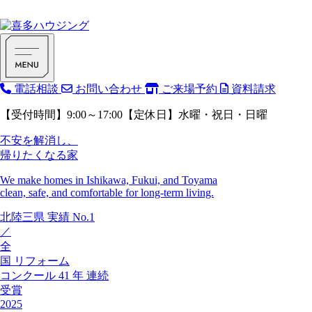
電話相談
お問い合わせ
ご来場予約
資料請求
【受付時間】9:00～17:00【定休日】水曜・祝日・日曜
不安を解消し、
帰りたくなる家
We make homes in Ishikawa, Fukui, and Toyama
clean, safe, and comfortable for long-term living.
北陸三県
実績
No.1
／
全
国
リフォーム
コンクール
41
年
連続
受賞
2025