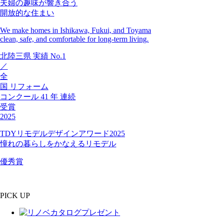
夫婦の趣味が響き合う
開放的な住まい
We make homes in Ishikawa, Fukui, and Toyama
clean, safe, and comfortable for long-term living.
北陸三県
実績
No.1
／
全
国
リフォーム
コンクール
41
年
連続
受賞
2025
TDYリモデルデザインアワード2025
憧れの暮らしをかなえるリモデル
優秀賞
PICK UP