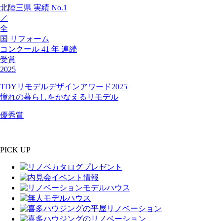
北陸三県
実績
No.1
／
全
国
リフォーム
コンクール
41
年
連続
受賞
2025
TDYリモデルデザインアワード2025
憧れの暮らしをかなえるリモデル
優秀賞
PICK UP