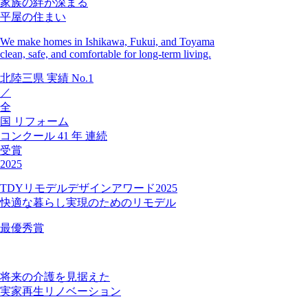
家族の絆が深まる
平屋の住まい
We make homes in Ishikawa, Fukui, and Toyama
clean, safe, and comfortable for long-term living.
北陸三県
実績
No.1
／
全
国
リフォーム
コンクール
41
年
連続
受賞
2025
TDYリモデルデザインアワード2025
快適な暮らし実現のためのリモデル
最優秀賞
将来の介護を見据えた
実家再生リノベーション