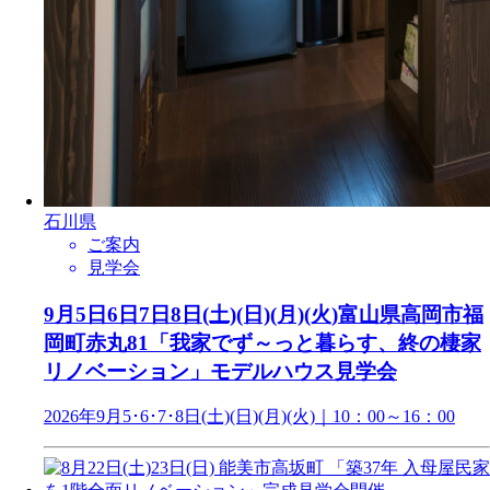
石川県
ご案内
見学会
9月5日6日7日8日(土)(日)(月)(火)富山県高岡市福
岡町赤丸81「我家でず～っと暮らす、終の棲家
リノベーション」モデルハウス見学会
2026年9月5･6･7･8日(土)(日)(月)(火)｜10：00～16：00