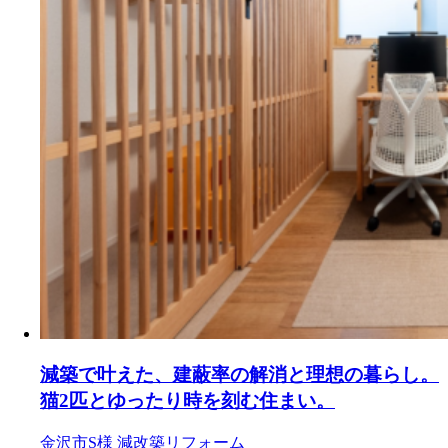
減築で叶えた、建蔽率の解消と理想の暮らし。
猫2匹とゆったり時を刻む住まい。
金沢市S様
減改築リフォーム