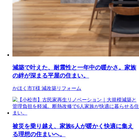
減築で叶えた、耐震性と一年中の暖かさ。家族
の絆が深まる平屋の住まい。
かほく市T様
減改築リフォーム
被災を乗り越え、家族6人が暖かく快適に集え
る理想の住まいへ。