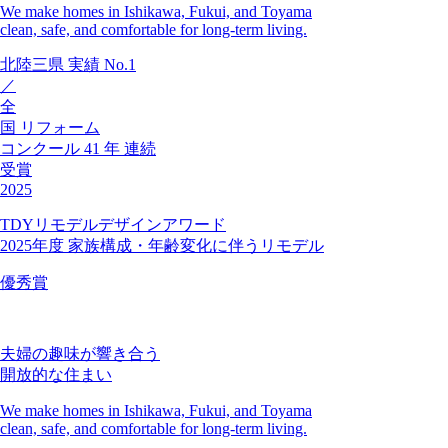
We make homes in Ishikawa, Fukui, and Toyama
clean, safe, and comfortable for long-term living.
北陸三県
実績
No.1
／
全
国
リフォーム
コンクール
41
年
連続
受賞
2025
TDYリモデルデザインアワード
2025年度 家族構成・年齢変化に伴うリモデル
優秀賞
夫婦の趣味が響き合う
開放的な住まい
We make homes in Ishikawa, Fukui, and Toyama
clean, safe, and comfortable for long-term living.