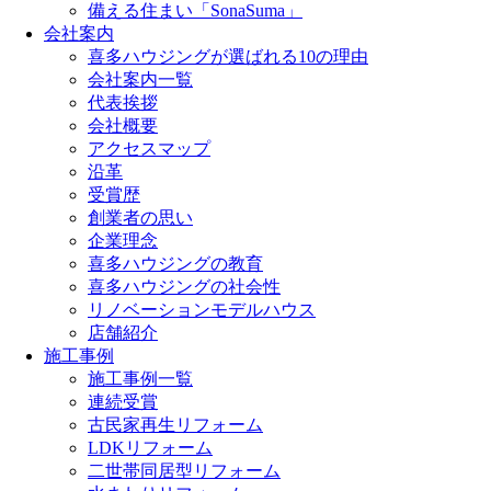
備える住まい「SonaSuma」
会社案内
喜多ハウジングが選ばれる10の理由
会社案内一覧
代表挨拶
会社概要
アクセスマップ
沿革
受賞歴
創業者の思い
企業理念
喜多ハウジングの教育
喜多ハウジングの社会性
リノベーションモデルハウス
店舗紹介
施工事例
施工事例一覧
連続受賞
古民家再生リフォーム
LDKリフォーム
二世帯同居型リフォーム