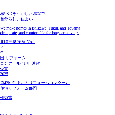
思い出を活かした減築で
自分らしい住まい
We make homes in Ishikawa, Fukui, and Toyama
clean, safe, and comfortable for long-term living.
北陸三県
実績
No.1
／
全
国
リフォーム
コンクール
41
年
連続
受賞
2025
第42回住まいのリフォームコンクール
住宅リフォーム部門
優秀賞