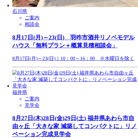
石川県
ご案内
相談会
8月17日(月)～23(日) 羽咋市酒井リノベモデル
ハウス「無料プラン＋概算見積相談会」
8月17日(月)～23(日)｜10：00～16：00 ※水曜日を除く
福井県
ご案内
見学会
8月27日(木)28日(金)29日(土) 福井県あわら市自
由ヶ丘「大きな家 減築してコンパクトに」リノ
ベーション完成見学会