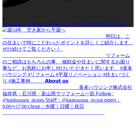
0
Open post by kitahousing_design with ID 18083658977253548