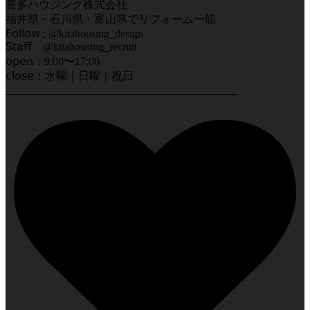
喜多ハウジング株式会社
福井県・石川県・富山県でリフォーム一筋
𝖥𝗈𝗅𝗅𝗈𝗐 : @kitahousing_design
𝖲𝗍𝖺𝖿𝖿：@kitahousing_recruit
𝗈𝗉𝖾𝗇：9:00〜17:00
𝖼𝗅𝗈𝗌𝖾：水曜｜日曜｜祝日
__________________________________________