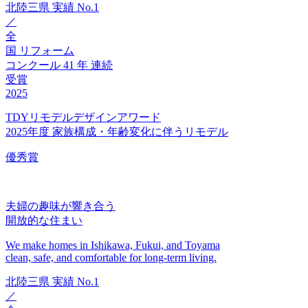
北陸三県
実績
No.1
／
全
国
リフォーム
コンクール
41
年
連続
受賞
2025
TDYリモデルデザインアワード
2025年度 家族構成・年齢変化に伴うリモデル
優秀賞
夫婦の趣味が響き合う
開放的な住まい
We make homes in Ishikawa, Fukui, and Toyama
clean, safe, and comfortable for long-term living.
北陸三県
実績
No.1
／