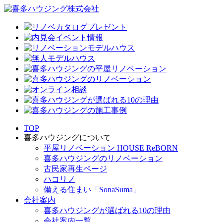
TOP
喜多ハウジングについて
平屋リノベーション HOUSE ReBORN
喜多ハウジングのリノベーション
古民家再生ページ
ハコリノ
備える住まい「SonaSuma」
会社案内
喜多ハウジングが選ばれる10の理由
会社案内一覧