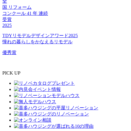
全
国
リフォーム
コンクール
41
年
連続
受賞
2025
TDYリモデルデザインアワード2025
憧れの暮らしをかなえるリモデル
優秀賞
PICK UP