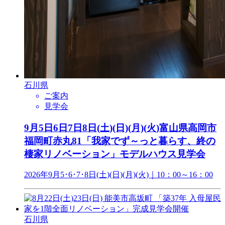
石川県
ご案内
見学会
9月5日6日7日8日(土)(日)(月)(火)富山県高岡市
福岡町赤丸81「我家でず～っと暮らす、終の
棲家リノベーション」モデルハウス見学会
2026年9月5･6･7･8日(土)(日)(月)(火)｜10：00～16：00
石川県