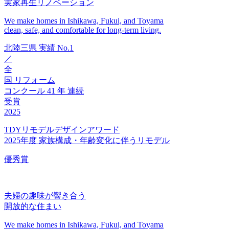
実家再生リノベーション
We make homes in Ishikawa, Fukui, and Toyama
clean, safe, and comfortable for long-term living.
北陸三県
実績
No.1
／
全
国
リフォーム
コンクール
41
年
連続
受賞
2025
TDYリモデルデザインアワード
2025年度 家族構成・年齢変化に伴うリモデル
優秀賞
夫婦の趣味が響き合う
開放的な住まい
We make homes in Ishikawa, Fukui, and Toyama