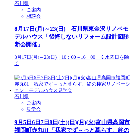
石川県
ご案内
相談会
8月17日(月)～23(日) 石川県東金沢リノベモ
デルハウス「後悔しないリフォーム設計図診
断会開催」
8月17日(月)～23(日)｜10：00～16：00 ※水曜日を除
く
石川県
ご案内
見学会
9月5日6日7日8日(土)(日)(月)(火)富山県高岡市
福岡町赤丸81「我家でず～っと暮らす、終の