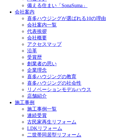
備える住まい「SonaSuma」
会社案内
喜多ハウジングが選ばれる10の理由
会社案内一覧
代表挨拶
会社概要
アクセスマップ
沿革
受賞歴
創業者の思い
企業理念
喜多ハウジングの教育
喜多ハウジングの社会性
リノベーションモデルハウス
店舗紹介
施工事例
施工事例一覧
連続受賞
古民家再生リフォーム
LDKリフォーム
二世帯同居型リフォーム