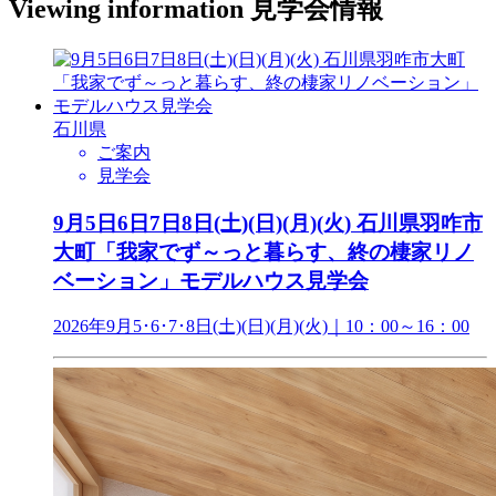
Viewing information
見学会情報
石川県
ご案内
見学会
9月5日6日7日8日(土)(日)(月)(火) 石川県羽咋市
大町「我家でず～っと暮らす、終の棲家リノ
ベーション」モデルハウス見学会
2026年9月5･6･7･8日(土)(日)(月)(火)｜10：00～16：00