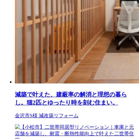
減築で叶えた、建蔽率の解消と理想の暮ら
し。猫2匹とゆったり時を刻む住まい。
金沢市S様
減改築リフォーム