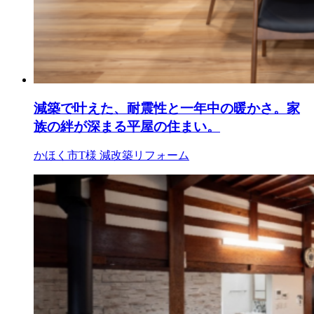
減築で叶えた、耐震性と一年中の暖かさ。家
族の絆が深まる平屋の住まい。
かほく市T様
減改築リフォーム