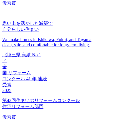
優秀賞
思い出を活かした減築で
自分らしい住まい
We make homes in Ishikawa, Fukui, and Toyama
clean, safe, and comfortable for long-term living.
北陸三県
実績
No.1
／
全
国
リフォーム
コンクール
41
年
連続
受賞
2025
第42回住まいのリフォームコンクール
住宅リフォーム部門
優秀賞