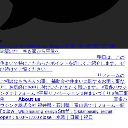
0
Open post by kitahousing_design with ID 18083658977253548