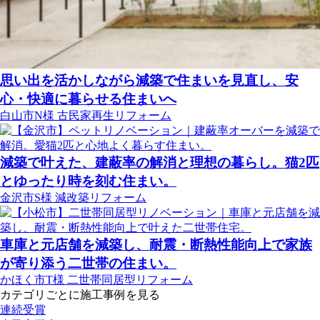
思い出を活かしながら減築で住まいを見直し、安
心・快適に暮らせる住まいへ
白山市N様
古民家再生リフォーム
減築で叶えた、建蔽率の解消と理想の暮らし。猫2匹
とゆったり時を刻む住まい。
金沢市S様
減改築リフォーム
車庫と元店舗を減築し、耐震・断熱性能向上で家族
が寄り添う二世帯の住まい。
かほく市T様
二世帯同居型リフォーム
カテゴリごとに施工事例を見る
連続受賞