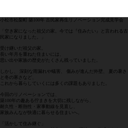
小松市松梨町 築100年 古民家再生リノベーション完成見学会
「空き家になった祖父の家。今では『住みたい』と言われる古
民家になりました。」
受け継いだ祖父の家。
長い年月を重ねた住まいには、
思い出や家族の歴史がたくさん残っていました。
しかし、 深刻な雨漏れや蟻害、 傷みが進んだ外壁、 夏の暑さ
と冬の寒さなど、
これから暮らしていくには多くの課題もありました。
今回のリノベーションでは、
築100年の趣ある佇まきを大切に残しながら、
耐久性・断熱性・家事動線を見直し、
家族みんなが快適に暮らせる住まいへ。
「活かして住み継ぐ」