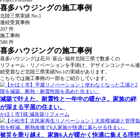
喜多ハウジングの施工事例
北陸三県実績
No.1
連続受賞事例
207
件
施工事例
580
件
喜多ハウジングの施工事例
喜多ハウジングは石川･富山･福井北陸三県で数多くの
リフォーム・リノベーションを手掛け、デザインコンクール連
続受賞など北陸三県実績No.1の実績があります。
こちらでは施工事例の一部をご紹介しています。
減築で叶えた、耐震性と一年中の暖かさ。家族の絆
が深まる平屋の住まい。
かほく市T様
減改築リフォーム
被災を乗り越え、家族6人が暖かく快適に集える理想