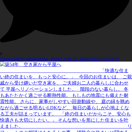
0
Open post by kitahousing_design with ID 18485312518103810