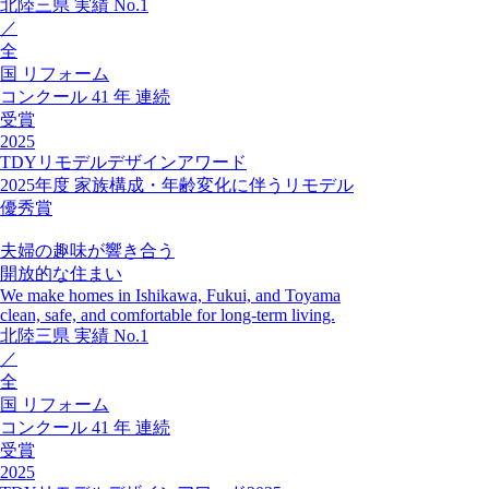
北陸三県
実績
No.1
／
全
国
リフォーム
コンクール
41
年
連続
受賞
2025
TDYリモデルデザインアワード
2025年度 家族構成・年齢変化に伴うリモデル
優秀賞
夫婦の趣味が響き合う
開放的な住まい
We make homes in Ishikawa, Fukui, and Toyama
clean, safe, and comfortable for long-term living.
北陸三県
実績
No.1
／
全
国
リフォーム
コンクール
41
年
連続
受賞
2025