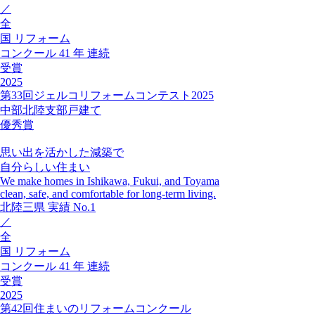
／
全
国
リフォーム
コンクール
41
年
連続
受賞
2025
第33回ジェルコリフォームコンテスト2025
中部北陸支部戸建て
優秀賞
思い出を活かした減築で
自分らしい住まい
We make homes in Ishikawa, Fukui, and Toyama
clean, safe, and comfortable for long-term living.
北陸三県
実績
No.1
／
全
国
リフォーム
コンクール
41
年
連続
受賞
2025
第42回住まいのリフォームコンクール