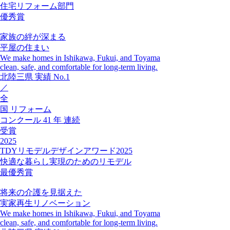
住宅リフォーム部門
優秀賞
家族の絆が深まる
平屋の住まい
We make homes in Ishikawa, Fukui, and Toyama
clean, safe, and comfortable for long-term living.
北陸三県
実績
No.1
／
全
国
リフォーム
コンクール
41
年
連続
受賞
2025
TDYリモデルデザインアワード2025
快適な暮らし実現のためのリモデル
最優秀賞
将来の介護を見据えた
実家再生リノベーション
We make homes in Ishikawa, Fukui, and Toyama
clean, safe, and comfortable for long-term living.