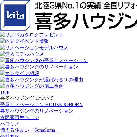
TOP
喜多ハウジングについて
平屋リノベーション HOUSE ReBORN
喜多ハウジングのリノベーション
古民家再生ページ
ハコリノ
備える住まい「SonaSuma」
会社案内