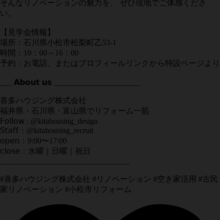
そんなリノベーションの魅力を、 ぜひ現地でご体感くださ
い。
【見学会情報】
場所：石川県小松市松梨町乙53-1
時間：10：00～16：00
予約：お電話、またはプロフィールリンクから特設ページより
___ 𝗔𝗯𝗼𝘂𝘁 𝘂𝘀 ______________________
喜多ハウジング株式会社
福井県・石川県・富山県でリフォーム一筋
𝖥𝗈𝗅𝗅𝗈𝗐 : @kitahousing_design
𝖲𝗍𝖺𝖿𝖿：@kitahousing_recruit
𝗈𝗉𝖾𝗇：9:00〜17:00
𝖼𝗅𝗈𝗌𝖾：水曜｜日曜｜祝日
_________________________________
#喜多ハウジング株式会社 #リノベーション #空き家活用 #古民
家リノベーション #小松市リフォーム