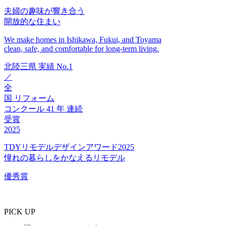
夫婦の趣味が響き合う
開放的な住まい
We make homes in Ishikawa, Fukui, and Toyama
clean, safe, and comfortable for long-term living.
北陸三県
実績
No.1
／
全
国
リフォーム
コンクール
41
年
連続
受賞
2025
TDYリモデルデザインアワード2025
憧れの暮らしをかなえるリモデル
優秀賞
PICK UP