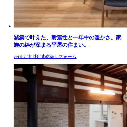
減築で叶えた、耐震性と一年中の暖かさ。家
族の絆が深まる平屋の住まい。
かほく市T様
減改築リフォーム