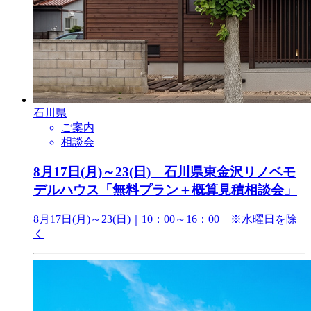
石川県
ご案内
相談会
8月17日(月)～23(日) 石川県東金沢リノベモ
デルハウス「無料プラン＋概算見積相談会」
8月17日(月)～23(日)｜10：00～16：00 ※水曜日を除
く