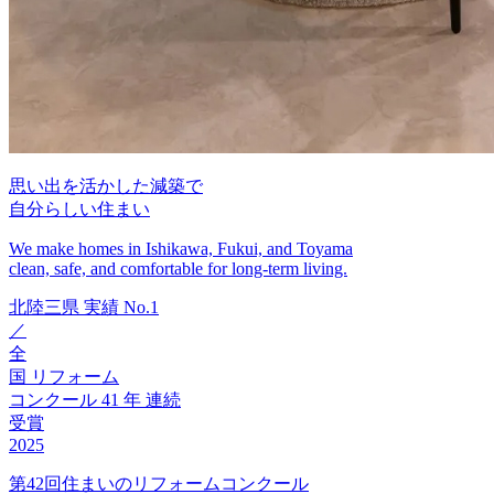
思い出を活かした減築で
自分らしい住まい
We make homes in Ishikawa, Fukui, and Toyama
clean, safe, and comfortable for long-term living.
北陸三県
実績
No.1
／
全
国
リフォーム
コンクール
41
年
連続
受賞
2025
第42回住まいのリフォームコンクール