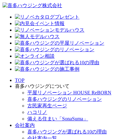
TOP
喜多ハウジングについて
平屋リノベーション HOUSE ReBORN
喜多ハウジングのリノベーション
古民家再生ページ
ハコリノ
備える住まい「SonaSuma」
会社案内
喜多ハウジングが選ばれる10の理由
会社案内一覧