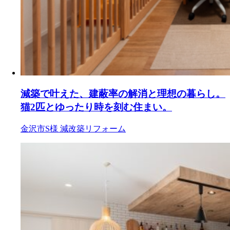
減築で叶えた、建蔽率の解消と理想の暮らし。
猫2匹とゆったり時を刻む住まい。
金沢市S様
減改築リフォーム