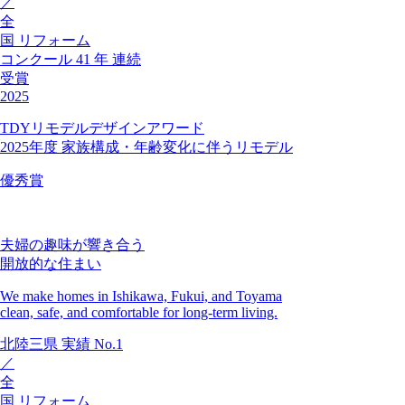
／
全
国
リフォーム
コンクール
41
年
連続
受賞
2025
TDYリモデルデザインアワード
2025年度 家族構成・年齢変化に伴うリモデル
優秀賞
夫婦の趣味が響き合う
開放的な住まい
We make homes in Ishikawa, Fukui, and Toyama
clean, safe, and comfortable for long-term living.
北陸三県
実績
No.1
／
全
国
リフォーム