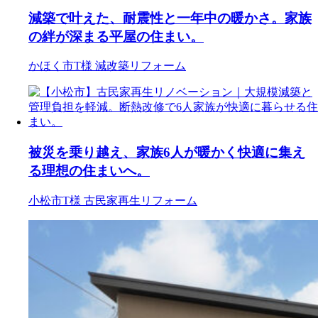
減築で叶えた、耐震性と一年中の暖かさ。家族
の絆が深まる平屋の住まい。
かほく市T様
減改築リフォーム
被災を乗り越え、家族6人が暖かく快適に集え
る理想の住まいへ。
小松市T様
古民家再生リフォーム