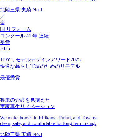
北陸三県
実績
No.1
／
全
国
リフォーム
コンクール
41
年
連続
受賞
2025
TDYリモデルデザインアワード2025
快適な暮らし実現のためのリモデル
最優秀賞
将来の介護を見据えた
実家再生リノベーション
We make homes in Ishikawa, Fukui, and Toyama
clean, safe, and comfortable for long-term living.
北陸三県
実績
No.1