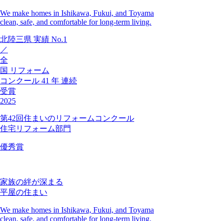
We make homes in Ishikawa, Fukui, and Toyama
clean, safe, and comfortable for long-term living.
北陸三県
実績
No.1
／
全
国
リフォーム
コンクール
41
年
連続
受賞
2025
第42回住まいのリフォームコンクール
住宅リフォーム部門
優秀賞
家族の絆が深まる
平屋の住まい
We make homes in Ishikawa, Fukui, and Toyama
clean, safe, and comfortable for long-term living.