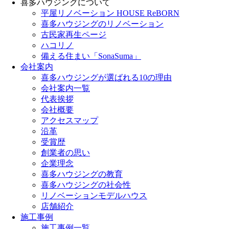
喜多ハウジングについて
平屋リノベーション HOUSE ReBORN
喜多ハウジングのリノベーション
古民家再生ページ
ハコリノ
備える住まい「SonaSuma」
会社案内
喜多ハウジングが選ばれる10の理由
会社案内一覧
代表挨拶
会社概要
アクセスマップ
沿革
受賞歴
創業者の思い
企業理念
喜多ハウジングの教育
喜多ハウジングの社会性
リノベーションモデルハウス
店舗紹介
施工事例
施工事例一覧