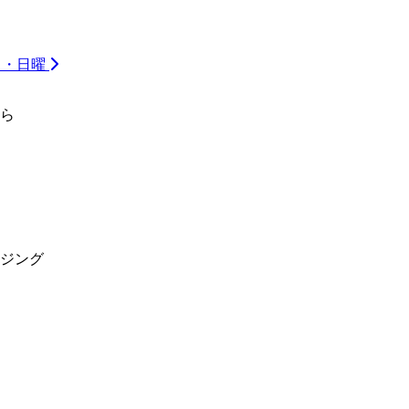
祝日・日曜
ら
ジング