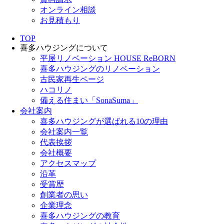
オンライン相談
お見積もり
TOP
喜多ハウジングについて
平屋リノベーション HOUSE ReBORN
喜多ハウジングのリノベーション
古民家再生ページ
ハコリノ
備える住まい「SonaSuma」
会社案内
喜多ハウジングが選ばれる10の理由
会社案内一覧
代表挨拶
会社概要
アクセスマップ
沿革
受賞歴
創業者の思い
企業理念
喜多ハウジングの教育