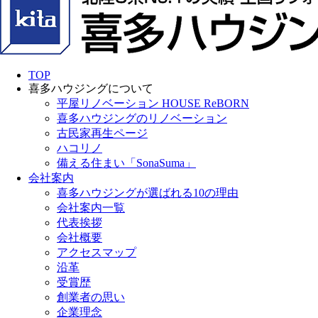
TOP
喜多ハウジングについて
平屋リノベーション HOUSE ReBORN
喜多ハウジングのリノベーション
古民家再生ページ
ハコリノ
備える住まい「SonaSuma」
会社案内
喜多ハウジングが選ばれる10の理由
会社案内一覧
代表挨拶
会社概要
アクセスマップ
沿革
受賞歴
創業者の思い
企業理念