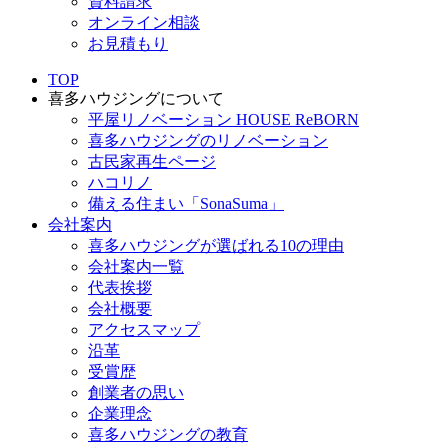
資料請求
オンライン相談
お見積もり
TOP
喜多ハウジングについて
平屋リノベーション HOUSE ReBORN
喜多ハウジングのリノベーション
古民家再生ページ
ハコリノ
備える住まい「SonaSuma」
会社案内
喜多ハウジングが選ばれる10の理由
会社案内一覧
代表挨拶
会社概要
アクセスマップ
沿革
受賞歴
創業者の思い
企業理念
喜多ハウジングの教育