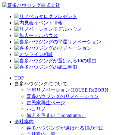
TOP
喜多ハウジングについて
平屋リノベーション HOUSE ReBORN
喜多ハウジングのリノベーション
古民家再生ページ
ハコリノ
備える住まい「SonaSuma」
会社案内
喜多ハウジングが選ばれる10の理由
会社案内一覧