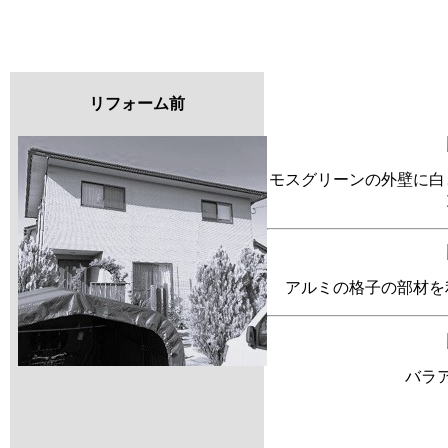
リフォーム前
モスグリーンの外壁に白
アルミの格子の部材を
バラ