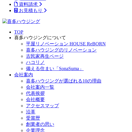
資料請求
お見積もり
TOP
喜多ハウジングについて
平屋リノベーション HOUSE ReBORN
喜多ハウジングのリノベーション
古民家再生ページ
ハコリノ
備える住まい「SonaSuma」
会社案内
喜多ハウジングが選ばれる10の理由
会社案内一覧
代表挨拶
会社概要
アクセスマップ
沿革
受賞歴
創業者の思い
企業理念