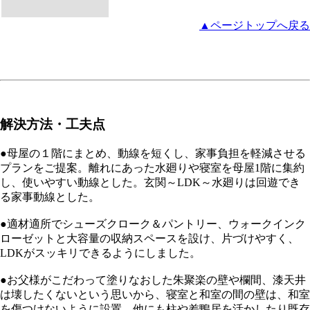
▲ページトップへ戻る
解決方法・工夫点
●母屋の１階にまとめ、動線を短くし、家事負担を軽減させる
プランをご提案。離れにあった水廻りや寝室を母屋1階に集約
し、使いやすい動線とした。玄関～LDK～水廻りは回遊でき
る家事動線とした。
●適材適所でシューズクローク＆パントリー、ウォークインク
ローゼットと大容量の収納スペースを設け、片づけやすく、
LDKがスッキリできるようにしました。
●お父様がこだわって塗りなおした朱聚楽の壁や欄間、漆天井
は壊したくないという思いから、寝室と和室の間の壁は、和室
を傷つけないように設置。他にも柱や差鴨居を活かしたり既存