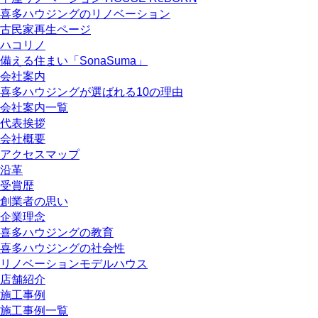
喜多ハウジングのリノベーション
古民家再生ページ
ハコリノ
備える住まい「SonaSuma」
会社案内
喜多ハウジングが選ばれる10の理由
会社案内一覧
代表挨拶
会社概要
アクセスマップ
沿革
受賞歴
創業者の思い
企業理念
喜多ハウジングの教育
喜多ハウジングの社会性
リノベーションモデルハウス
店舗紹介
施工事例
施工事例一覧