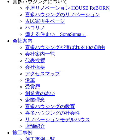
喜多ハウジングについて
平屋リノベーション HOUSE ReBORN
喜多ハウジングのリノベーション
古民家再生ページ
ハコリノ
備える住まい「SonaSuma」
会社案内
喜多ハウジングが選ばれる10の理由
会社案内一覧
代表挨拶
会社概要
アクセスマップ
沿革
受賞歴
創業者の思い
企業理念
喜多ハウジングの教育
喜多ハウジングの社会性
リノベーションモデルハウス
店舗紹介
施工事例
施工事例一覧