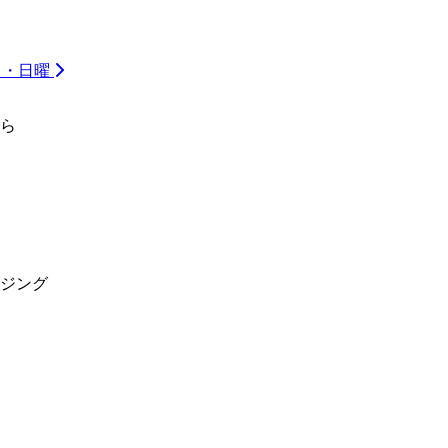
祝日・日曜
ら
ジング