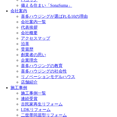
備える住まい「SonaSuma」
会社案内
喜多ハウジングが選ばれる10の理由
会社案内一覧
代表挨拶
会社概要
アクセスマップ
沿革
受賞歴
創業者の思い
企業理念
喜多ハウジングの教育
喜多ハウジングの社会性
リノベーションモデルハウス
店舗紹介
施工事例
施工事例一覧
連続受賞
古民家再生リフォーム
LDKリフォーム
二世帯同居型リフォーム