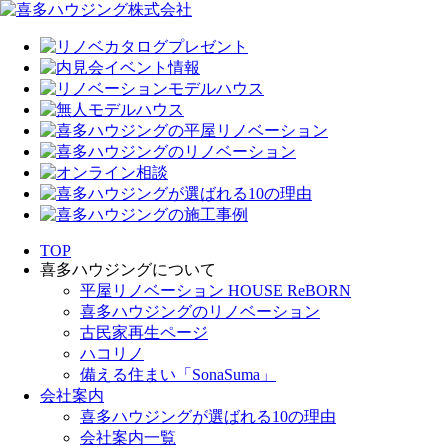
TOP
喜多ハウジングについて
平屋リノベーション HOUSE ReBORN
喜多ハウジングのリノベーション
古民家再生ページ
ハコリノ
備える住まい「SonaSuma」
会社案内
喜多ハウジングが選ばれる10の理由
会社案内一覧