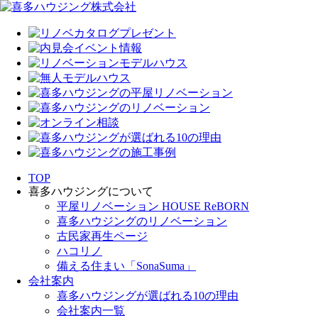
TOP
喜多ハウジングについて
平屋リノベーション HOUSE ReBORN
喜多ハウジングのリノベーション
古民家再生ページ
ハコリノ
備える住まい「SonaSuma」
会社案内
喜多ハウジングが選ばれる10の理由
会社案内一覧