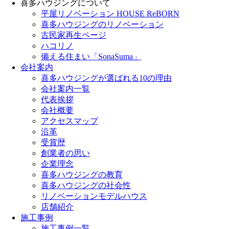
喜多ハウジングについて
平屋リノベーション HOUSE ReBORN
喜多ハウジングのリノベーション
古民家再生ページ
ハコリノ
備える住まい「SonaSuma」
会社案内
喜多ハウジングが選ばれる10の理由
会社案内一覧
代表挨拶
会社概要
アクセスマップ
沿革
受賞歴
創業者の思い
企業理念
喜多ハウジングの教育
喜多ハウジングの社会性
リノベーションモデルハウス
店舗紹介
施工事例
施工事例一覧