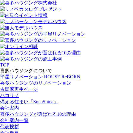
TOP
喜多ハウジングについて
平屋リノベーション HOUSE ReBORN
喜多ハウジングのリノベーション
古民家再生ページ
ハコリノ
備える住まい「SonaSuma」
会社案内
喜多ハウジングが選ばれる10の理由
会社案内一覧
代表挨拶
会社概要