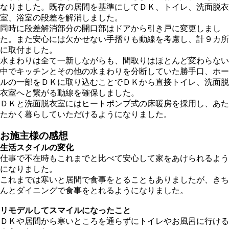
なりました。既存の居間を基準にしてＤＫ、トイレ、洗面脱衣
室、浴室の段差を解消しました。
同時に段差解消部分の開口部はドアから引き戸に変更しまし
た。また安心には欠かせない手摺りも動線を考慮し、計９カ所
に取付ました。
水まわりは全て一新しながらも、間取りはほとんど変わらない
中でキッチンとその他の水まわりを分断していた勝手口、ホー
ルの一部をＤＫに取り込むことでＤＫから直接トイレ、洗面脱
衣室へと繋がる動線を確保しました。
ＤＫと洗面脱衣室にはヒートポンプ式の床暖房を採用し、あた
たかく暮らしていただけるようになりました。
お施主様の感想
生活スタイルの変化
仕事で不在時もこれまでと比べて安心して家をあけられるよう
になりました。
これまでは寒いと居間で食事をとることもありましたが、きち
んとダイニングで食事をとれるようになりました。
リモデルしてスマイルになったこと
ＤＫや居間から寒いところを通らずにトイレやお風呂に行ける