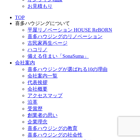
お見積もり
TOP
喜多ハウジングについて
平屋リノベーション HOUSE ReBORN
喜多ハウジングのリノベーション
古民家再生ページ
ハコリノ
備える住まい「SonaSuma」
会社案内
喜多ハウジングが選ばれる10の理由
会社案内一覧
代表挨拶
会社概要
アクセスマップ
沿革
受賞歴
創業者の思い
企業理念
喜多ハウジングの教育
喜多ハウジングの社会性