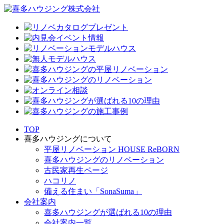
TOP
喜多ハウジングについて
平屋リノベーション HOUSE ReBORN
喜多ハウジングのリノベーション
古民家再生ページ
ハコリノ
備える住まい「SonaSuma」
会社案内
喜多ハウジングが選ばれる10の理由
会社案内一覧