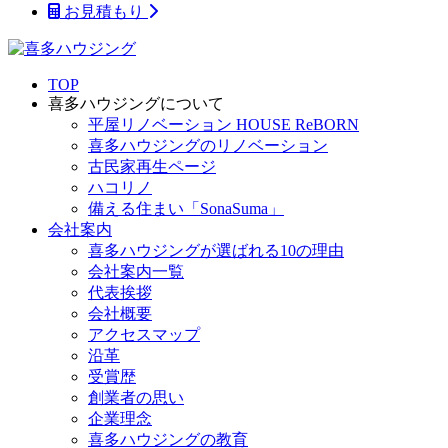
お見積もり
TOP
喜多ハウジングについて
平屋リノベーション HOUSE ReBORN
喜多ハウジングのリノベーション
古民家再生ページ
ハコリノ
備える住まい「SonaSuma」
会社案内
喜多ハウジングが選ばれる10の理由
会社案内一覧
代表挨拶
会社概要
アクセスマップ
沿革
受賞歴
創業者の思い
企業理念
喜多ハウジングの教育