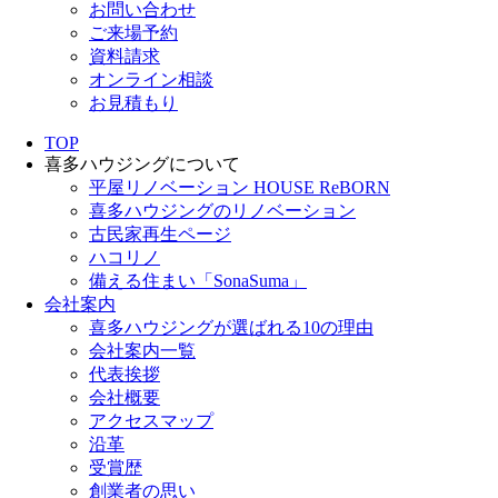
お問い合わせ
ご来場予約
資料請求
オンライン相談
お見積もり
TOP
喜多ハウジングについて
平屋リノベーション HOUSE ReBORN
喜多ハウジングのリノベーション
古民家再生ページ
ハコリノ
備える住まい「SonaSuma」
会社案内
喜多ハウジングが選ばれる10の理由
会社案内一覧
代表挨拶
会社概要
アクセスマップ
沿革
受賞歴
創業者の思い