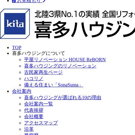
お見積もり
TOP
喜多ハウジングについて
平屋リノベーション HOUSE ReBORN
喜多ハウジングのリノベーション
古民家再生ページ
ハコリノ
備える住まい「SonaSuma」
会社案内
喜多ハウジングが選ばれる10の理由
会社案内一覧
代表挨拶
会社概要
アクセスマップ
沿革