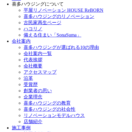
喜多ハウジングについて
平屋リノベーション HOUSE ReBORN
喜多ハウジングのリノベーション
古民家再生ページ
ハコリノ
備える住まい「SonaSuma」
会社案内
喜多ハウジングが選ばれる10の理由
会社案内一覧
代表挨拶
会社概要
アクセスマップ
沿革
受賞歴
創業者の思い
企業理念
喜多ハウジングの教育
喜多ハウジングの社会性
リノベーションモデルハウス
店舗紹介
施工事例