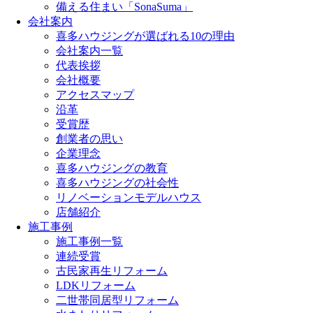
備える住まい「SonaSuma」
会社案内
喜多ハウジングが選ばれる10の理由
会社案内一覧
代表挨拶
会社概要
アクセスマップ
沿革
受賞歴
創業者の思い
企業理念
喜多ハウジングの教育
喜多ハウジングの社会性
リノベーションモデルハウス
店舗紹介
施工事例
施工事例一覧
連続受賞
古民家再生リフォーム
LDKリフォーム
二世帯同居型リフォーム