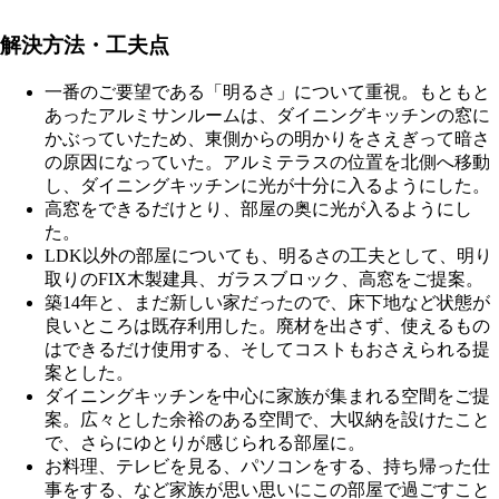
解決方法・工夫点
一番のご要望である「明るさ」について重視。もともと
あったアルミサンルームは、ダイニングキッチンの窓に
かぶっていたため、東側からの明かりをさえぎって暗さ
の原因になっていた。アルミテラスの位置を北側へ移動
し、ダイニングキッチンに光が十分に入るようにした。
高窓をできるだけとり、部屋の奥に光が入るようにし
た。
LDK以外の部屋についても、明るさの工夫として、明り
取りのFIX木製建具、ガラスブロック、高窓をご提案。
築14年と、まだ新しい家だったので、床下地など状態が
良いところは既存利用した。廃材を出さず、使えるもの
はできるだけ使用する、そしてコストもおさえられる提
案とした。
ダイニングキッチンを中心に家族が集まれる空間をご提
案。広々とした余裕のある空間で、大収納を設けたこと
で、さらにゆとりが感じられる部屋に。
お料理、テレビを見る、パソコンをする、持ち帰った仕
事をする、など家族が思い思いにこの部屋で過ごすこと