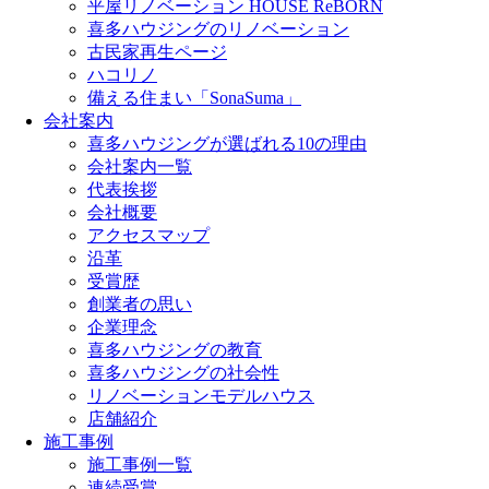
平屋リノベーション HOUSE ReBORN
喜多ハウジングのリノベーション
古民家再生ページ
ハコリノ
備える住まい「SonaSuma」
会社案内
喜多ハウジングが選ばれる10の理由
会社案内一覧
代表挨拶
会社概要
アクセスマップ
沿革
受賞歴
創業者の思い
企業理念
喜多ハウジングの教育
喜多ハウジングの社会性
リノベーションモデルハウス
店舗紹介
施工事例
施工事例一覧
連続受賞