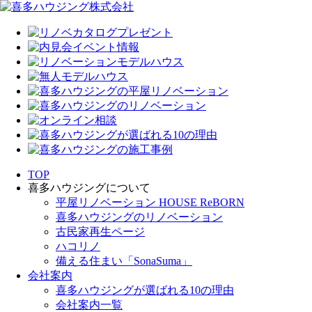
TOP
喜多ハウジングについて
平屋リノベーション HOUSE ReBORN
喜多ハウジングのリノベーション
古民家再生ページ
ハコリノ
備える住まい「SonaSuma」
会社案内
喜多ハウジングが選ばれる10の理由
会社案内一覧