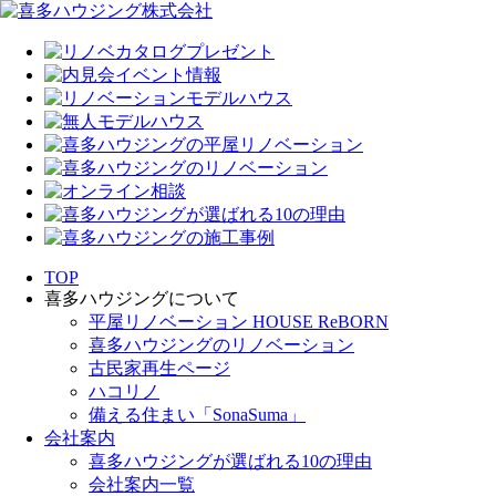
TOP
喜多ハウジングについて
平屋リノベーション HOUSE ReBORN
喜多ハウジングのリノベーション
古民家再生ページ
ハコリノ
備える住まい「SonaSuma」
会社案内
喜多ハウジングが選ばれる10の理由
会社案内一覧