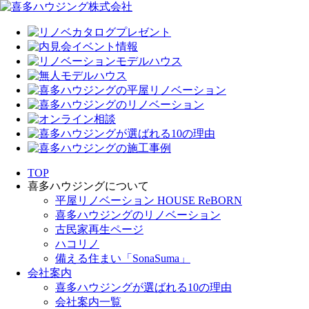
TOP
喜多ハウジングについて
平屋リノベーション HOUSE ReBORN
喜多ハウジングのリノベーション
古民家再生ページ
ハコリノ
備える住まい「SonaSuma」
会社案内
喜多ハウジングが選ばれる10の理由
会社案内一覧