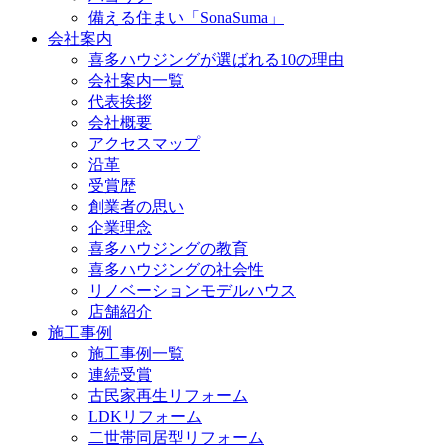
備える住まい「SonaSuma」
会社案内
喜多ハウジングが選ばれる10の理由
会社案内一覧
代表挨拶
会社概要
アクセスマップ
沿革
受賞歴
創業者の思い
企業理念
喜多ハウジングの教育
喜多ハウジングの社会性
リノベーションモデルハウス
店舗紹介
施工事例
施工事例一覧
連続受賞
古民家再生リフォーム
LDKリフォーム
二世帯同居型リフォーム