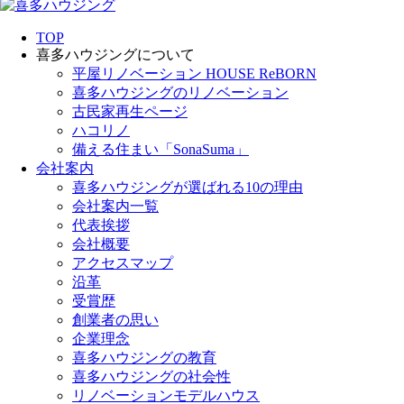
TOP
喜多ハウジングについて
平屋リノベーション HOUSE ReBORN
喜多ハウジングのリノベーション
古民家再生ページ
ハコリノ
備える住まい「SonaSuma」
会社案内
喜多ハウジングが選ばれる10の理由
会社案内一覧
代表挨拶
会社概要
アクセスマップ
沿革
受賞歴
創業者の思い
企業理念
喜多ハウジングの教育
喜多ハウジングの社会性
リノベーションモデルハウス