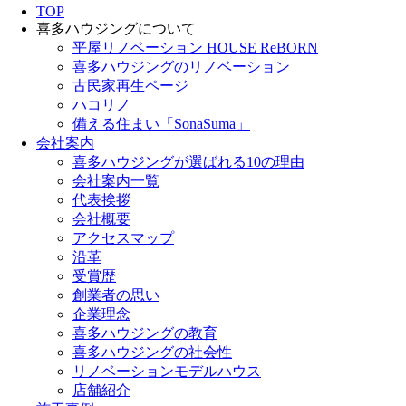
TOP
喜多ハウジングについて
平屋リノベーション HOUSE ReBORN
喜多ハウジングのリノベーション
古民家再生ページ
ハコリノ
備える住まい「SonaSuma」
会社案内
喜多ハウジングが選ばれる10の理由
会社案内一覧
代表挨拶
会社概要
アクセスマップ
沿革
受賞歴
創業者の思い
企業理念
喜多ハウジングの教育
喜多ハウジングの社会性
リノベーションモデルハウス
店舗紹介