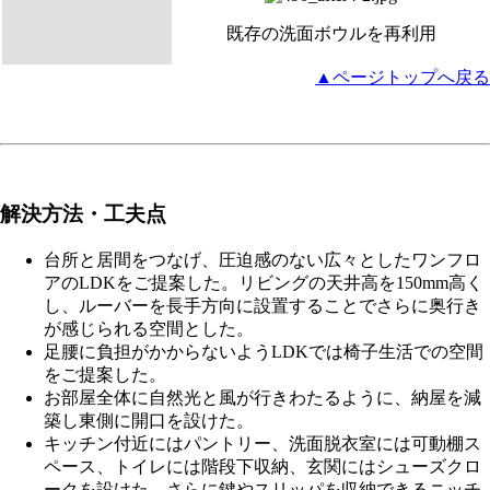
既存の洗面ボウルを再利用
▲ページトップへ戻る
解決方法・工夫点
台所と居間をつなげ、圧迫感のない広々としたワンフロ
アのLDKをご提案した。リビングの天井高を150mm高く
し、ルーバーを長手方向に設置することでさらに奥行き
が感じられる空間とした。
足腰に負担がかからないようLDKでは椅子生活での空間
をご提案した。
お部屋全体に自然光と風が行きわたるように、納屋を減
築し東側に開口を設けた。
キッチン付近にはパントリー、洗面脱衣室には可動棚ス
ペース、トイレには階段下収納、玄関にはシューズクロ
ークを設けた。さらに鍵やスリッパを収納できるニッチ