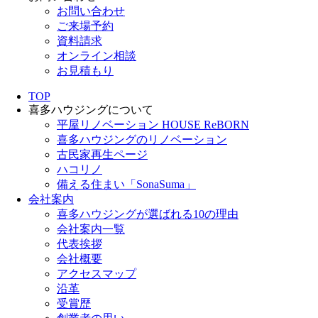
お問い合わせ
ご来場予約
資料請求
オンライン相談
お見積もり
TOP
喜多ハウジングについて
平屋リノベーション HOUSE ReBORN
喜多ハウジングのリノベーション
古民家再生ページ
ハコリノ
備える住まい「SonaSuma」
会社案内
喜多ハウジングが選ばれる10の理由
会社案内一覧
代表挨拶
会社概要
アクセスマップ
沿革
受賞歴