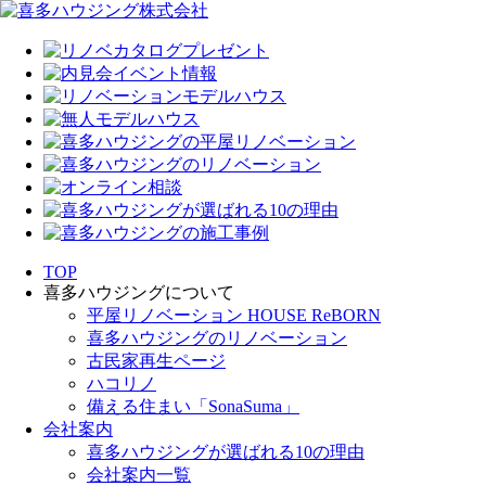
TOP
喜多ハウジングについて
平屋リノベーション HOUSE ReBORN
喜多ハウジングのリノベーション
古民家再生ページ
ハコリノ
備える住まい「SonaSuma」
会社案内
喜多ハウジングが選ばれる10の理由
会社案内一覧