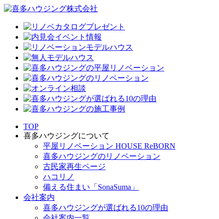
TOP
喜多ハウジングについて
平屋リノベーション HOUSE ReBORN
喜多ハウジングのリノベーション
古民家再生ページ
ハコリノ
備える住まい「SonaSuma」
会社案内
喜多ハウジングが選ばれる10の理由
会社案内一覧