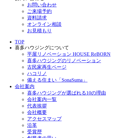
お問い合わせ
ご来場予約
資料請求
オンライン相談
お見積もり
TOP
喜多ハウジングについて
平屋リノベーション HOUSE ReBORN
喜多ハウジングのリノベーション
古民家再生ページ
ハコリノ
備える住まい「SonaSuma」
会社案内
喜多ハウジングが選ばれる10の理由
会社案内一覧
代表挨拶
会社概要
アクセスマップ
沿革
受賞歴