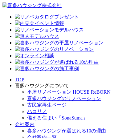
TOP
喜多ハウジングについて
平屋リノベーション HOUSE ReBORN
喜多ハウジングのリノベーション
古民家再生ページ
ハコリノ
備える住まい「SonaSuma」
会社案内
喜多ハウジングが選ばれる10の理由
会社案内一覧