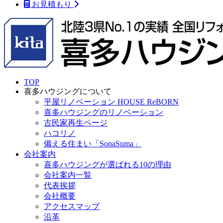
お見積もり
TOP
喜多ハウジングについて
平屋リノベーション HOUSE ReBORN
喜多ハウジングのリノベーション
古民家再生ページ
ハコリノ
備える住まい「SonaSuma」
会社案内
喜多ハウジングが選ばれる10の理由
会社案内一覧
代表挨拶
会社概要
アクセスマップ
沿革