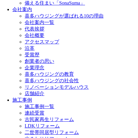
備える住まい「SonaSuma」
会社案内
喜多ハウジングが選ばれる10の理由
会社案内一覧
代表挨拶
会社概要
アクセスマップ
沿革
受賞歴
創業者の思い
企業理念
喜多ハウジングの教育
喜多ハウジングの社会性
リノベーションモデルハウス
店舗紹介
施工事例
施工事例一覧
連続受賞
古民家再生リフォーム
LDKリフォーム
二世帯同居型リフォーム