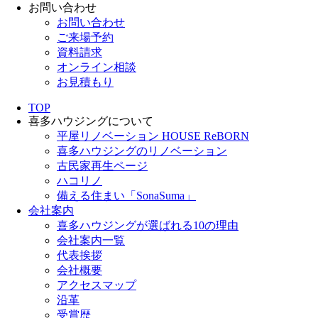
お問い合わせ
お問い合わせ
ご来場予約
資料請求
オンライン相談
お見積もり
TOP
喜多ハウジングについて
平屋リノベーション HOUSE ReBORN
喜多ハウジングのリノベーション
古民家再生ページ
ハコリノ
備える住まい「SonaSuma」
会社案内
喜多ハウジングが選ばれる10の理由
会社案内一覧
代表挨拶
会社概要
アクセスマップ
沿革
受賞歴