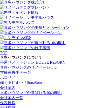
TOP
喜多ハウジングについて
平屋リノベーション HOUSE ReBORN
喜多ハウジングのリノベーション
古民家再生ページ
ハコリノ
備える住まい「SonaSuma」
会社案内
喜多ハウジングが選ばれる10の理由
会社案内一覧
代表挨拶
会社概要