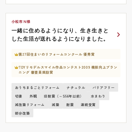
小松市 N様
一緒に住めるようになり、生き生きと
した生活が送れるようになりました。
第27回住まいのリフォームコンクール 優秀賞
TDYリモデルスマイル作品コンテスト2009 機能向上プラン
ニング 審査員奨励賞
おうちまるごとリフォーム
ナチュラル
バリアフリー
切妻
外観
旧耐震（～S56年以前）
水まわり
減改築リフォーム
減築
耐震
連続受賞
部分改築