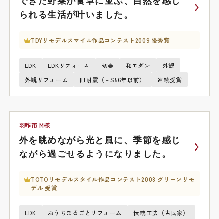
できた野菜が食卓に並ぶ、自然を感じ
られる生活が叶いました。
TDYリモデルスマイル作品コンテスト2009 優秀賞
LDK
LDKリフォーム
切妻
和モダン
外観
外観リフォーム
旧耐震（～S56年以前）
連続受賞
羽咋市 M様
外を眺めながら光と風に、季節を感じ
ながら過ごせるようになりました。
TOTOリモデルスタイル作品コンテスト2008 グリーンリモ
デル 受賞
LDK
おうちまるごとリフォーム
伝統工法（古民家）