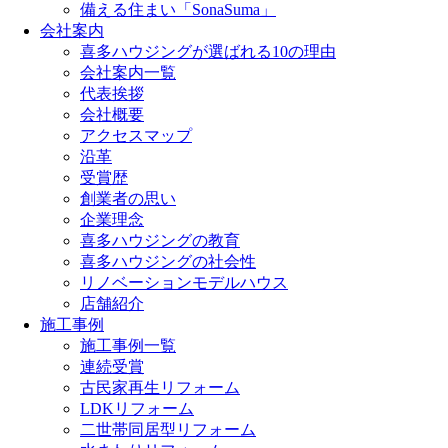
備える住まい「SonaSuma」
会社案内
喜多ハウジングが選ばれる10の理由
会社案内一覧
代表挨拶
会社概要
アクセスマップ
沿革
受賞歴
創業者の思い
企業理念
喜多ハウジングの教育
喜多ハウジングの社会性
リノベーションモデルハウス
店舗紹介
施工事例
施工事例一覧
連続受賞
古民家再生リフォーム
LDKリフォーム
二世帯同居型リフォーム