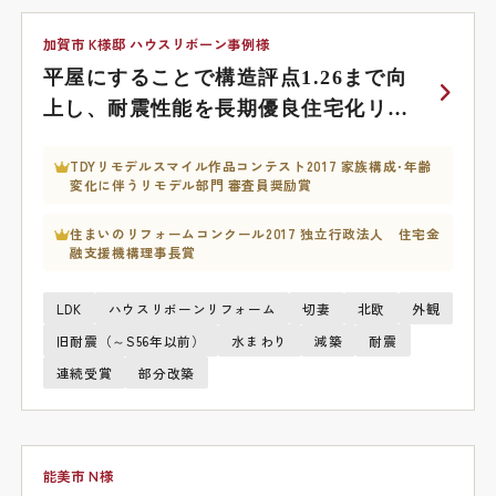
加賀市 K様邸 ハウスリボーン事例様
平屋にすることで構造評点1.26まで向
上し、耐震性能を長期優良住宅化リフ
ォームA基準までアップしました。
TDYリモデルスマイル作品コンテスト2017 家族構成･年齢
変化に伴うリモデル部門 審査員奨励賞
住まいのリフォームコンクール2017 独立行政法人 住宅金
融支援機構理事長賞
LDK
ハウスリボーンリフォーム
切妻
北欧
外観
旧耐震（～S56年以前）
水まわり
減築
耐震
連続受賞
部分改築
能美市 N様