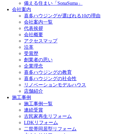
備える住まい「SonaSuma」
会社案内
喜多ハウジングが選ばれる10の理由
会社案内一覧
代表挨拶
会社概要
アクセスマップ
沿革
受賞歴
創業者の思い
企業理念
喜多ハウジングの教育
喜多ハウジングの社会性
リノベーションモデルハウス
店舗紹介
施工事例
施工事例一覧
連続受賞
古民家再生リフォーム
LDKリフォーム
二世帯同居型リフォーム