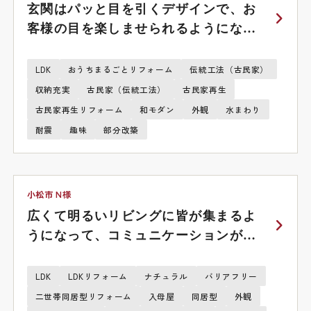
玄関はパッと目を引くデザインで、お
客様の目を楽しませられるようになり
ました。
LDK
おうちまるごとリフォーム
伝統工法（古民家）
収納充実
古民家（伝統工法）
古民家再生
古民家再生リフォーム
和モダン
外観
水まわり
耐震
趣味
部分改築
小松市 N様
広くて明るいリビングに皆が集まるよ
うになって、コミュニケーションが取
れるようになりました。
LDK
LDKリフォーム
ナチュラル
バリアフリー
二世帯同居型リフォーム
入母屋
同居型
外観