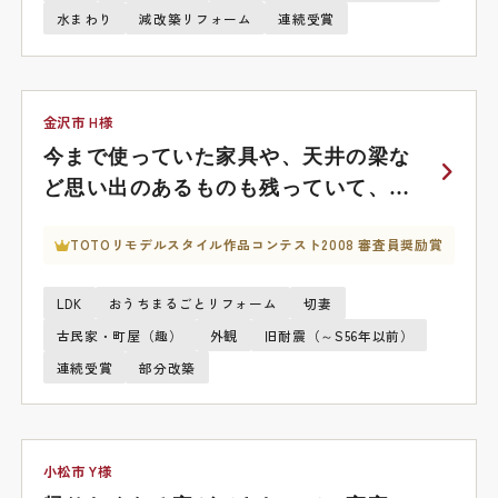
水まわり
減改築リフォーム
連続受賞
金沢市 H様
今まで使っていた家具や、天井の梁な
ど思い出のあるものも残っていて、使
いやすく快適になりました。
TOTOリモデルスタイル作品コンテスト2008 審査員奨励賞
LDK
おうちまるごとリフォーム
切妻
古民家・町屋（趣）
外観
旧耐震（～S56年以前）
連続受賞
部分改築
小松市 Y様