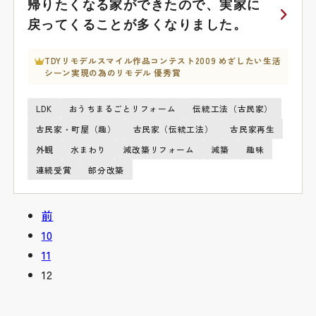
帰りたくなる家ができたので、実家に
戻ってくることが多くなりました。
TDYリモデルスマイル作品コンテスト2009 めざしたい生活
シーン実現の為のリモデル 優秀賞
LDK
おうちまるごとリフォーム
伝統工法（古民家）
古民家・町屋（趣）
古民家（伝統工法）
古民家再生
外観
水まわり
減改築リフォーム
減築
趣味
連続受賞
部分改築
前
10
11
12