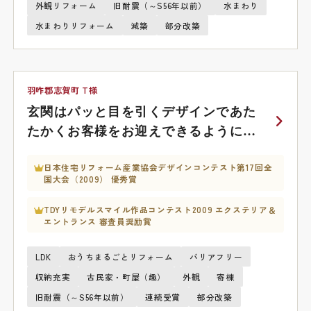
外観リフォーム
旧耐震（～S56年以前）
水まわり
水まわりリフォーム
減築
部分改築
羽咋郡志賀町 T様
玄関はパッと目を引くデザインであた
たかくお客様をお迎えできるようにな
りました。
日本住宅リフォーム産業協会デザインコンテスト第17回全
国大会（2009） 優秀賞
TDYリモデルスマイル作品コンテスト2009 エクステリア＆
エントランス 審査員奨励賞
LDK
おうちまるごとリフォーム
バリアフリー
収納充実
古民家・町屋（趣）
外観
寄棟
旧耐震（～S56年以前）
連続受賞
部分改築