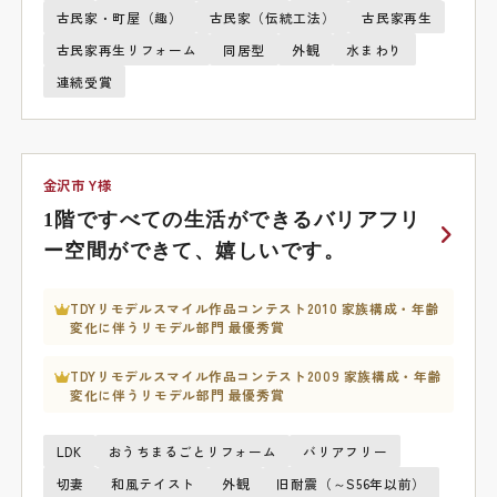
古民家・町屋（趣）
古民家（伝統工法）
古民家再生
古民家再生リフォーム
同居型
外観
水まわり
連続受賞
金沢市 Y様
1階ですべての生活ができるバリアフリ
ー空間ができて、嬉しいです。
TDYリモデルスマイル作品コンテスト2010 家族構成・年齢
変化に伴うリモデル部門 最優秀賞
TDYリモデルスマイル作品コンテスト2009 家族構成・年齢
変化に伴うリモデル部門 最優秀賞
LDK
おうちまるごとリフォーム
バリアフリー
切妻
和風テイスト
外観
旧耐震（～S56年以前）