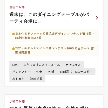
白山市 N様
週末は、このダイニングテーブルがパ
ーティ会場に!!
日本住宅リフォーム産業協会デザインコンテスト第18回中
部北陸支部 INAX賞
TDYリモデルスマイル作品コンテスト2009 自由テーマ 審
査員奨励賞
LDK
おうちまるごとリフォーム
ナチュラル
バリアフリー
切妻
外観
旧耐震（～S56年以前）
水まわり
連続受賞
小松市 N様